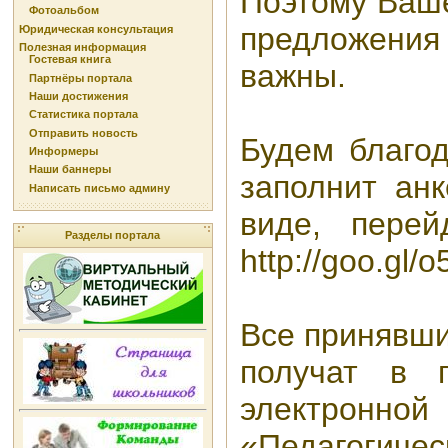
Поэтому Ваше
Фотоальбом
предложени
Юридическая консультация
Полезная информация
Гостевая книга
важны.
Партнёры портала
Наши достижения
Статистика портала
Отправить новость
Будем благод
Информеры
Наши баннеры
заполнит анк
Написать письмо админу
виде, пере
Разделы портала
http://goo.gl/
Все принявши
получат в 
электронной
«Педагогиче