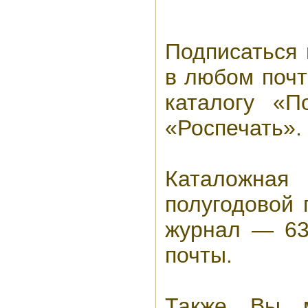
Подписаться
в любом почт
каталогу «П
«Роспечать».
Каталожн
полугодовой 
журнал — 630
почты.
Также Вы м