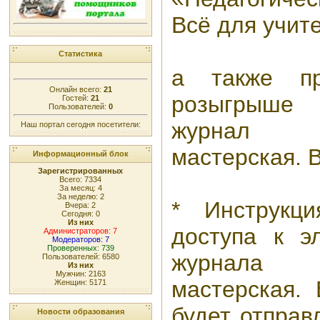
Всё для учите
Статистика
а также пр
Онлайн всего:
21
розыгрыше
Гостей:
21
Пользователей:
0
журнал «П
Наш портал сегодня посетители:
мастерская. В
Информационный блок
Зарегистрированных
Всего: 7334
За месяц: 4
За неделю: 2
* Инструкц
Вчера: 2
Сегодня: 0
Из них
доступа к э
Администраторов: 7
Модераторов: 7
Проверенных: 739
журнала «
Пользователей: 6580
Из них
Мужчин: 2163
мастерская. 
Женщин: 5171
будет отправ
Новости образования