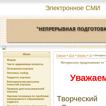
Электронное СМИ
Главная
|
Команда портала
|
О
Меню
Главная
»
2014
»
Январь
»
30
» Интересн
Форум
Интересное предложение от 
Часто задаваемые вопросы
Положения портала
Летопись побед
Ува
жаем
Гордость портала
Еженедельная рассылка
новостей портала
Правила для пользователей
портала
Творчески
Научная полемика по проблеме
непрерывного образования
педагога