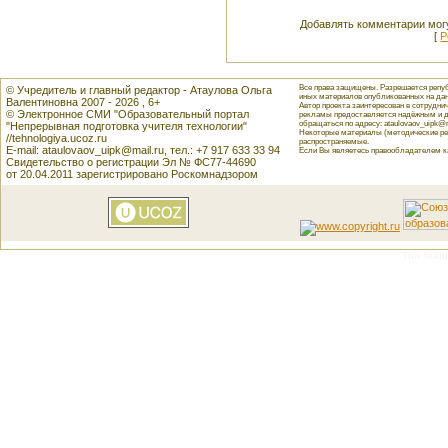
Добавлять комментарии могу
[
Р
Все права защищены. Разрешается репуб
© Учредитель и главный редактор - Атаулова Ольга
иных материалов опубликованных на данн
Валентиновна 2007 - 2026 , 6+
Автор проекта заинтересован в сотрудн
© Электронное СМИ "Образовательный портал
рекламы предоставляется надёжным и д
обращаться по адресу: ataulovaov_uipk@m
"Непрерывная подготовка учителя технологии"
Некоторые материалы (методические реко
//tehnologiya.ucoz.ru
распространяемые.
E-mail: ataulovaov_uipk@mail.ru, тел.: +7 917 633 33 94
Если Вы являетесь правообладателем как
Свидетельство о регистрации Эл № ФС77-44690
от 20.04.2011 зарегистрировано Роскомнадзором
This featu