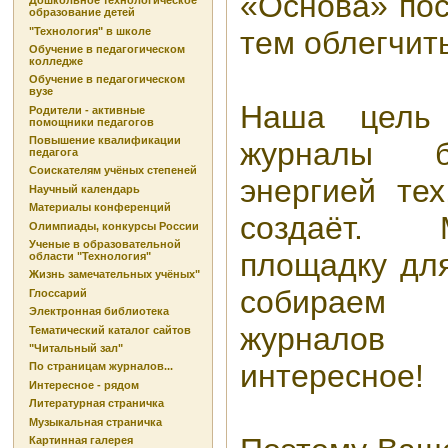
«Основа» пос
Дошкольное технологическое
образование детей
"Технология" в школе
тем облегчит
Обучение в педагогическом
колледже
Обучение в педагогическом
вузе
Наша цель
Родители - активные
помощники педагогов
Повышение квалификации
журналы б
педагога
Соискателям учёных степеней
энергией тех
Научный календарь
Материалы конференций
создаёт.
Олимпиады, конкурсы России
Ученые в образовательной
площадку дл
области "Технология"
Жизнь замечательных учёных"
собираем
Глоссарий
Электронная библиотека
журнало
Тематический каталог сайтов
"Читальный зал"
интересное!
По страницам журналов...
Интересное - рядом
Литературная страничка
Музыкальная страничка
Картинная галерея