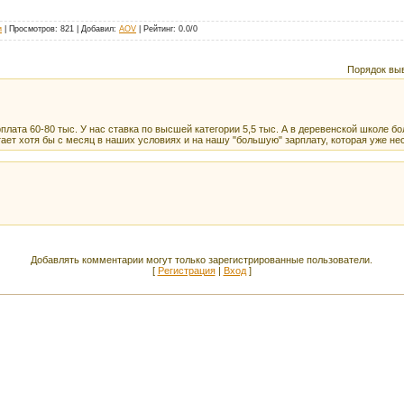
и
|
Просмотров
: 821 |
Добавил
:
AOV
|
Рейтинг
:
0.0
/
0
Порядок вы
рплата 60-80 тыс. У нас ставка по высшей категории 5,5 тыс. А в деревенской школе б
тает хотя бы с месяц в наших условиях и на нашу "большую" зарплату, которая уже не
Добавлять комментарии могут только зарегистрированные пользователи.
[
Регистрация
|
Вход
]