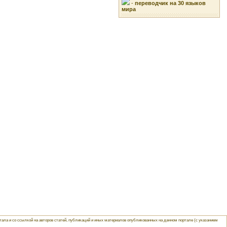
-
переводчик на 30 языков
мира
ла и со ссылкой на авторов статей, публикаций и иных материалов опубликованных на данном портале (с указанием