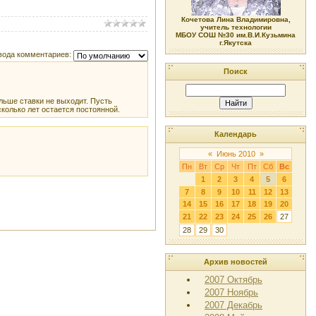
Кочетова Лина Владимировна,
учитель технологии
МБОУ СОШ №30 им.В.И.Кузьмина
г.Якутска
вода комментариев:
Поиск
ольше ставки не выходит. Пусть
сколько лет остается постоянной.
Календарь
«
Июнь 2010
»
Пн
Вт
Ср
Чт
Пт
Сб
Вс
1
2
3
4
5
6
7
8
9
10
11
12
13
14
15
16
17
18
19
20
21
22
23
24
25
26
27
28
29
30
Архив новостей
2007 Октябрь
2007 Ноябрь
2007 Декабрь