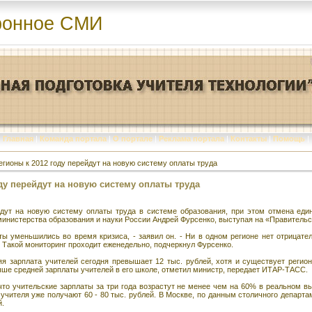
ронное СМИ
Главная
|
Команда портала
|
О портале
|
Реклама портала
|
Контакты
|
Помощь
|
егионы к 2012 году перейдут на новую систему оплаты труда
ду перейдут на новую систему оплаты труда
йдут на новую систему оплаты труда в системе образования, при этом отмена еди
инистерства образования и науки России Андрей Фурсенко, выступая на «Правительс
аты уменьшились во время кризиса, - заявил он. - Ни в одном регионе нет отрицат
 Такой мониторинг проходит еженедельно, подчеркнул Фурсенко.
яя зарплата учителей сегодня превышает 12 тыс. рублей, хотя и существует регио
ыше средней зарплаты учителей в его школе, отметил министр, передает ИТАР-ТАСС.
что учительские зарплаты за три года возрастут не менее чем на 60% в реальном вы
чителя уже получают 60 - 80 тыс. рублей. В Москве, по данным столичного департа
й.