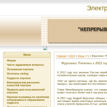
Элект
Меню
Главная
»
2010
»
Июнь
»
5
» Фурсенко: Р
Форум
Фурсенко: Регионы к 2012 го
Часто задаваемые вопросы
Положения портала
К 2012 году все регионы России пере
Летопись побед
положительным шагом, сообщил глава м
Гордость портала
«Нет ни одного региона, где бы зарпл
Еженедельная рассылка
процесс, мы мониторим его постоянно».
новостей портала
Глава Минобранауки указал, что средн
Правила для пользователей
может получать более чем в три раза в
портала
Научная полемика по проблеме
В 2007 году Андрей Фурсенко обещал, 
непрерывного образования
настоящее время некоторые школьные у
педагога
плата учителя превысила 23 тыс. рубле