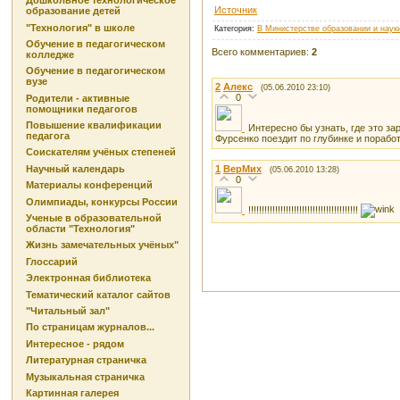
Дошкольное технологическое
Источник
образование детей
"Технология" в школе
Категория
:
В Министерстве образовании и наук
Обучение в педагогическом
Всего комментариев
:
2
колледже
Обучение в педагогическом
вузе
2
Алекс
(05.06.2010 23:10)
0
Родители - активные
помощники педагогов
Повышение квалификации
Интересно бы узнать, где это за
педагога
Фурсенко поездит по глубинке и порабо
Соискателям учёных степеней
1
ВерМих
Научный календарь
(05.06.2010 13:28)
0
Материалы конференций
Олимпиады, конкурсы России
!!!!!!!!!!!!!!!!!!!!!!!!!!!!!!!!!!!!!!!!!
Ученые в образовательной
области "Технология"
Жизнь замечательных учёных"
Глоссарий
Электронная библиотека
Тематический каталог сайтов
"Читальный зал"
По страницам журналов...
Интересное - рядом
Литературная страничка
Музыкальная страничка
Картинная галерея