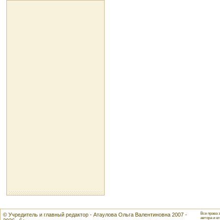
Все права 
© Учредитель и главный редактор - Атаулова Ольга Валентиновна 2007 -
автора и ег