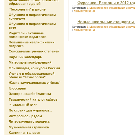
Дошкольное технологическое
Фурсенко: Регионы к 2012 го
образование детей
Категория:
В Министерстве образовании и наук
"Технология" в школе
|
Комментарии (2)
Обучение в педагогическом
колледже
Новые школьные стандарты 
Обучение в педагогическом
Категория:
В Министерстве образовании и наук
вузе
|
Комментарии (1)
Родители - активные
помощники педагогов
Повышение квалификации
педагога
Соискателям учёных степеней
Научный календарь
Материалы конференций
Олимпиады, конкурсы России
Ученые в образовательной
области "Технология"
Жизнь замечательных учёных"
Глоссарий
Электронная библиотека
Тематический каталог сайтов
"Читальный зал"
По страницам журналов...
Интересное - рядом
Литературная страничка
Музыкальная страничка
Картинная галерея