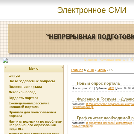
Электронное СМИ
Главная
|
Команда портала
|
О
Меню
Главная
»
2010
»
Июнь
»
05
Форум
Часто задаваемые вопросы
Новый опрос портала
Положения портала
Просмотров: 918 | Добавил:
AOV
| Дата:
05.06.2
Летопись побед
Гордость портала
Фурсенко в Госдуме: «Дурако
Еженедельная рассылка
Категория:
В Министерстве образовании и наук
новостей портала
|
Комментарии (1)
Правила для пользователей
портала
Греф считает необходимой 
Научная полемика по проблеме
Категория:
В средствах массовой информации
|
непрерывного образования
Комментарии (0)
педагога