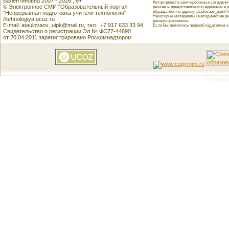
Валентиновна 2007 - 2026 , 6+
Автор проекта заинтересован в сотрудн
© Электронное СМИ "Образовательный портал
рекламы предоставляется надёжным и д
обращаться по адресу: ataulovaov_uipk@m
"Непрерывная подготовка учителя технологии"
Некоторые материалы (методические реко
//tehnologiya.ucoz.ru
распространяемые.
E-mail: ataulovaov_uipk@mail.ru, тел.: +7 917 633 33 94
Если Вы являетесь правообладателем как
Свидетельство о регистрации Эл № ФС77-44690
от 20.04.2011 зарегистрировано Роскомнадзором
This featu