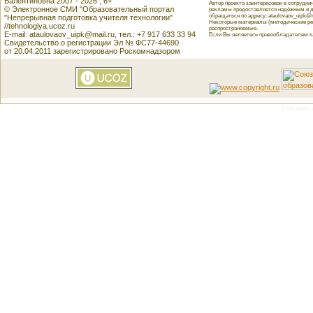
Валентиновна 2007 - 2026 , 6+
Автор проекта заинтересован в сотрудн
© Электронное СМИ "Образовательный портал
рекламы предоставляется надёжным и д
обращаться по адресу: ataulovaov_uipk@m
"Непрерывная подготовка учителя технологии"
Некоторые материалы (методические реко
//tehnologiya.ucoz.ru
распространяемые.
E-mail: ataulovaov_uipk@mail.ru, тел.: +7 917 633 33 94
Если Вы являетесь правообладателем как
Свидетельство о регистрации Эл № ФС77-44690
от 20.04.2011 зарегистрировано Роскомнадзором
This featu