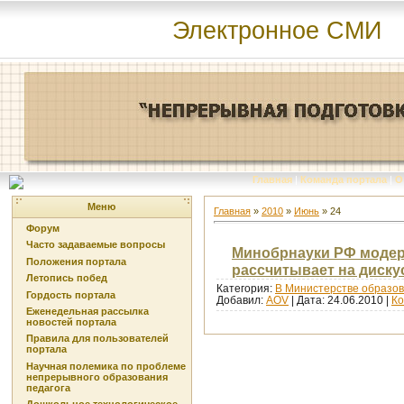
Электронное СМИ
Главная
|
Команда портала
|
О
Меню
Главная
»
2010
»
Июнь
»
24
Форум
Часто задаваемые вопросы
Минобрнауки РФ модер
Положения портала
рассчитывает на диск
Летопись побед
Категория:
В Министерстве образов
Гордость портала
Добавил:
AOV
| Дата:
24.06.2010
|
Ко
Еженедельная рассылка
новостей портала
Правила для пользователей
портала
Научная полемика по проблеме
непрерывного образования
педагога