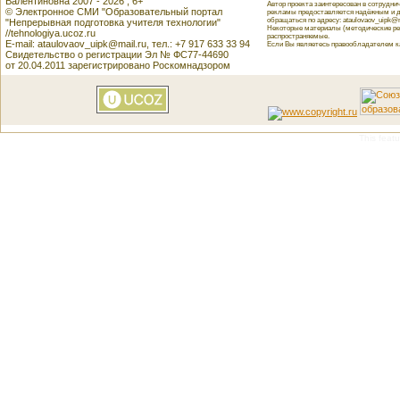
Валентиновна 2007 - 2026 , 6+
Автор проекта заинтересован в сотрудн
© Электронное СМИ "Образовательный портал
рекламы предоставляется надёжным и д
обращаться по адресу: ataulovaov_uipk@m
"Непрерывная подготовка учителя технологии"
Некоторые материалы (методические реко
//tehnologiya.ucoz.ru
распространяемые.
E-mail: ataulovaov_uipk@mail.ru, тел.: +7 917 633 33 94
Если Вы являетесь правообладателем как
Свидетельство о регистрации Эл № ФС77-44690
от 20.04.2011 зарегистрировано Роскомнадзором
This featu