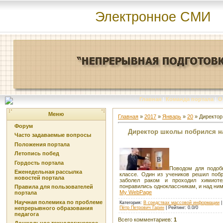
Электронное СМИ
Главная
|
Команда портала
|
О
Меню
Главная
»
2017
»
Январь
»
20
» Директор
Форум
Директор школы побрился 
Часто задаваемые вопросы
Положения портала
Летопись побед
Гордость портала
Поводом для подоб
Еженедельная рассылка
классе. Один из учеников решил побр
новостей портала
заболел раком и проходил химиот
понравились одноклассникам, и над ним
Правила для пользователей
My WebPage
портала
Научная полемика по проблеме
Категория
:
В средствах массовой информации
Пётр Петрович Гарин
|
Рейтинг
:
0.0
/
0
непрерывного образования
педагога
Всего комментариев
:
1