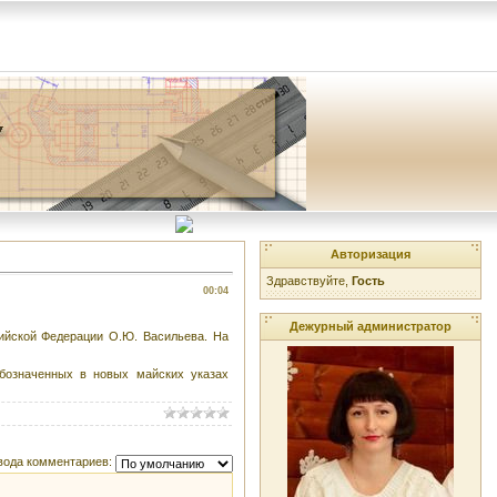
Авторизация
Здравствуйте,
Гость
00:04
Дежурный администратор
ийской Федерации О.Ю. Васильева. На
обозначенных в новых майских указах
вода комментариев: