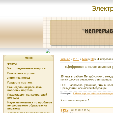
Элект
Меню
Главная
»
2018
»
Май
»
30
» «Цифровая ш
Форум
«Цифровая школа» изменит р
Часто задаваемые вопросы
Положения портала
25 мая в работе Петербургского меж
Летопись побед
полях форума она прокомментировала,
Гордость портала
О.Ю. Васильева уточнила, что в нас
Еженедельная рассылка
Президента Российской Федерации.
новостей портала
Категория
:
В Министерстве образовании и наук
Правила для пользователей
портала
Всего комментариев
:
1
Научная полемика по проблеме
непрерывного образования
педагога
1
PTV
(01.06.2018 10:34)
0