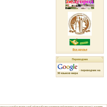
Все друзья
Переводчик
-
переводчик на
30 языков мира
ла и со ссылкой на авторов статей, публикаций и иных материалов опубликованных на данном портале (с указанием