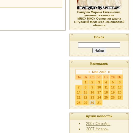
Саидова Марина Евгеньевна,
учитель технологии
МRОУ МКОУ Основная школа
с.Русский Мелекесс Ульяновской
области
Поиск
Календарь
«
Май 2018
»
Пн
Вт
Ср
Чт
Пт
Сб
Вс
1
2
3
4
5
6
7
8
9
10
11
12
13
14
15
16
17
18
19
20
21
22
23
24
25
26
27
28
29
30
31
Архив новостей
2007 Октябрь
2007 Ноябрь