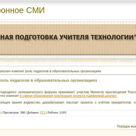
ронное СМИ
Главная
|
Команда портала
|
О портале
|
Реклама портала
|
Контакты
|
Помощь
|
кола» изменит роль педагогов в образовательных организациях
оль педагогов в образовательных организациях
дународного экономического форума принимает участие Министр просвещения Росс
 что изменит
в сфере образования реализация проекта «Цифровая школа»
.
тоящее время ведомство дорабатывает паспорт проекта с учётом приоритетов, 
и
|
Просмотров
: 396 |
Добавил
:
PTV
|
Рейтинг
:
0.0
/
0
Порядок вы