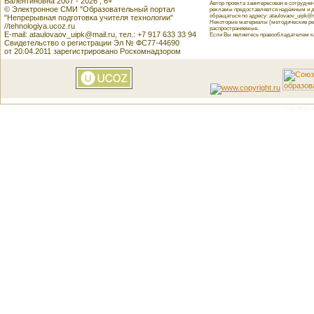
Валентиновна 2007 - 2026 , 6+
Автор проекта заинтересован в сотрудн
© Электронное СМИ "Образовательный портал
рекламы предоставляется надёжным и д
обращаться по адресу: ataulovaov_uipk@m
"Непрерывная подготовка учителя технологии"
Некоторые материалы (методические реко
//tehnologiya.ucoz.ru
распространяемые.
E-mail: ataulovaov_uipk@mail.ru, тел.: +7 917 633 33 94
Если Вы являетесь правообладателем как
Свидетельство о регистрации Эл № ФС77-44690
от 20.04.2011 зарегистрировано Роскомнадзором
This featu