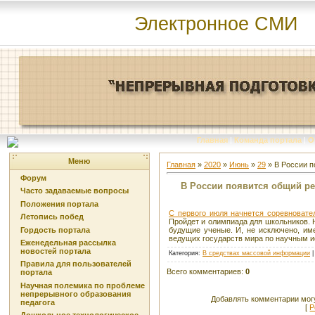
Электронное СМИ
Главная
|
Команда портала
|
О
Меню
Главная
»
2020
»
Июнь
»
29
» В России п
Форум
В России появится общий р
Часто задаваемые вопросы
Положения портала
С первого июля начнется соревновате
Летопись побед
Пройдет и олимпиада для школьников. 
Гордость портала
будущие ученые. И, не исключено, им
ведущих государств мира по научным и
Еженедельная рассылка
новостей портала
Категория
:
В средствах массовой информации
Правила для пользователей
Всего комментариев
:
0
портала
Научная полемика по проблеме
непрерывного образования
Добавлять комментарии могу
педагога
[
Р