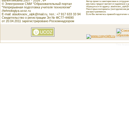
Валентиновна 2007 - 2026 , 6+
Автор проекта заинтересован в сотрудн
© Электронное СМИ "Образовательный портал
рекламы предоставляется надёжным и д
обращаться по адресу: ataulovaov_uipk@m
"Непрерывная подготовка учителя технологии"
Некоторые материалы (методические реко
//tehnologiya.ucoz.ru
распространяемые.
E-mail: ataulovaov_uipk@mail.ru, тел.: +7 917 633 33 94
Если Вы являетесь правообладателем как
Свидетельство о регистрации Эл № ФС77-44690
от 20.04.2011 зарегистрировано Роскомнадзором
This featu