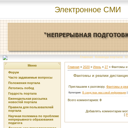
Электронное СМИ
Главная
|
Команда портала
|
О
Меню
Главная
»
2020
»
Июнь
»
27
» Фантомы и 
Форум
Фантомы и реалии дистанци
Часто задаваемые вопросы
Положения портала
Приглашаем к разговору.
Фантомы и реа
Летопись побед
Категория
:
В средствах массовой информации
Гордость портала
Еженедельная рассылка
Всего комментариев
:
0
новостей портала
Правила для пользователей
портала
Добавлять комментарии могу
[
Р
Научная полемика по проблеме
непрерывного образования
педагога