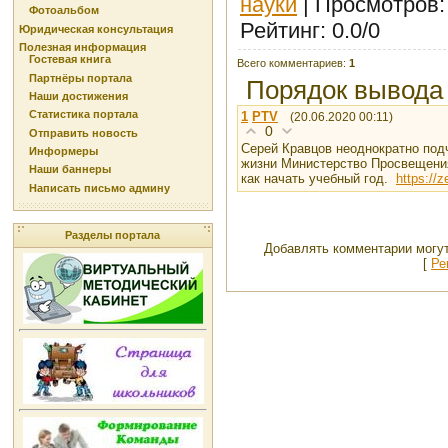
науки
|
Просмотров
Фотоальбом
Рейтинг
:
0.0
/
0
Юридическая консультация
Полезная информация
Гостевая книга
Всего комментариев
:
1
Партнёры портала
Порядок вывода
Наши достижения
Статистика портала
1
PTV
(20.06.2020 00:11)
0
Отправить новость
Серей Кравцов неоднократно под
Информеры
жизни Министерство Просвещения
Наши баннеры
как начать учебный год.
https://
Написать письмо админу
Разделы портала
Добавлять комментарии могут
[
Ре