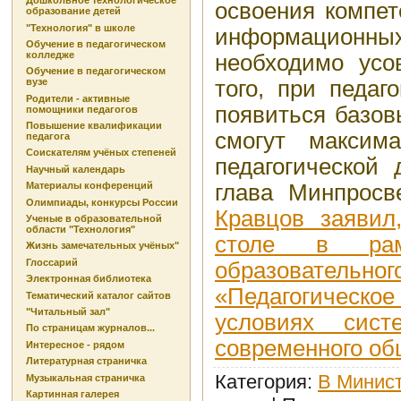
Дошкольное технологическое
освоения компет
образование детей
"Технология" в школе
информацио
Обучение в педагогическом
колледже
необходимо усо
Обучение в педагогическом
того, при педаг
вузе
Родители - активные
появиться базов
помощники педагогов
Повышение квалификации
смогут максима
педагога
Соискателям учёных степеней
педагогической 
Научный календарь
глава Минпрос
Материалы конференций
Олимпиады, конкурсы России
Кравцов заявил
Ученые в образовательной
области "Технология"
столе в рамк
Жизнь замечательных учёных"
Глоссарий
образоват
Электронная библиотека
«Педагогичес
Тематический каталог сайтов
"Читальный зал"
условиях сист
По страницам журналов...
современного об
Интересное - рядом
Литературная страничка
Категория
:
В Минист
Музыкальная страничка
Картинная галерея