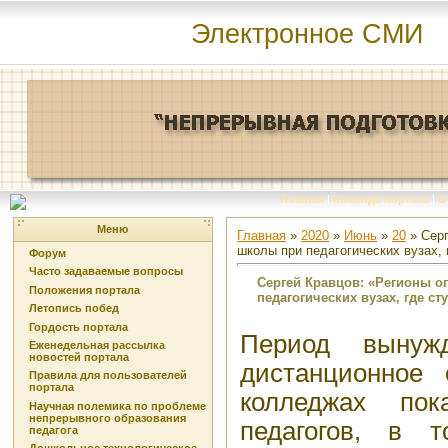
Электронное СМИ
Главная
|
Команда портала
|
О
Меню
Главная
»
2020
»
Июнь
»
20
» Серг
школы при педагогических вузах, 
Форум
Часто задаваемые вопросы
Сергей Кравцов: «Регионы о
Положения портала
педагогических вузах, где с
Летопись побед
Гордость портала
Период вынуж
Еженедельная рассылка
новостей портала
дистанционное
Правила для пользователей
портала
колледжах пок
Научная полемика по проблеме
непрерывного образования
педагогов, в 
педагога