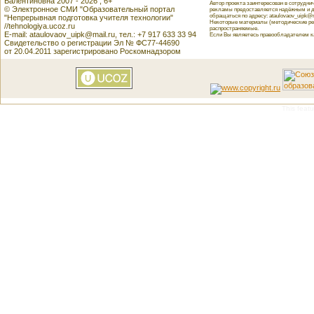
Валентиновна 2007 - 2026 , 6+
Автор проекта заинтересован в сотрудн
© Электронное СМИ "Образовательный портал
рекламы предоставляется надёжным и д
обращаться по адресу: ataulovaov_uipk@m
"Непрерывная подготовка учителя технологии"
Некоторые материалы (методические реко
//tehnologiya.ucoz.ru
распространяемые.
E-mail: ataulovaov_uipk@mail.ru, тел.: +7 917 633 33 94
Если Вы являетесь правообладателем как
Свидетельство о регистрации Эл № ФС77-44690
от 20.04.2011 зарегистрировано Роскомнадзором
This featu