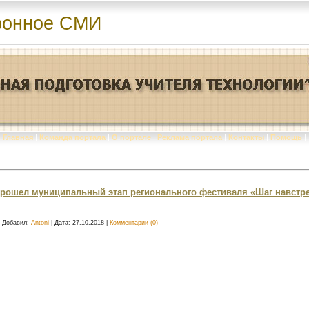
ронное СМИ
Главная
|
Команда портала
|
О портале
|
Реклама портала
|
Контакты
|
Помощь
|
е прошел муниципальный этап регионального фестиваля «Шаг навстр
| Добавил:
Antoni
| Дата:
27.10.2018
|
Комментарии (0)