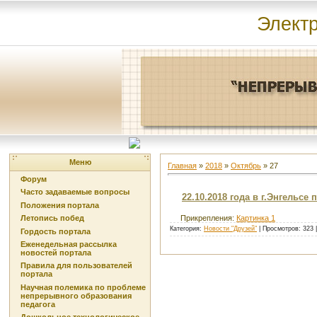
Элект
Меню
Главная
»
2018
»
Октябрь
»
27
Форум
Часто задаваемые вопросы
22.10.2018 года в г.Энгельс
Положения портала
Летопись побед
Прикрепления:
Картинка 1
Категория:
Новости "Друзей"
| Просмотров: 323 
Гордость портала
Еженедельная рассылка
новостей портала
Правила для пользователей
портала
Научная полемика по проблеме
непрерывного образования
педагога