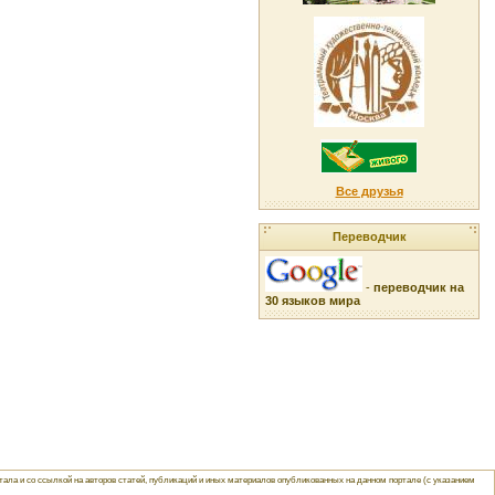
Все друзья
Переводчик
-
переводчик на
30 языков мира
ла и со ссылкой на авторов статей, публикаций и иных материалов опубликованных на данном портале (с указанием