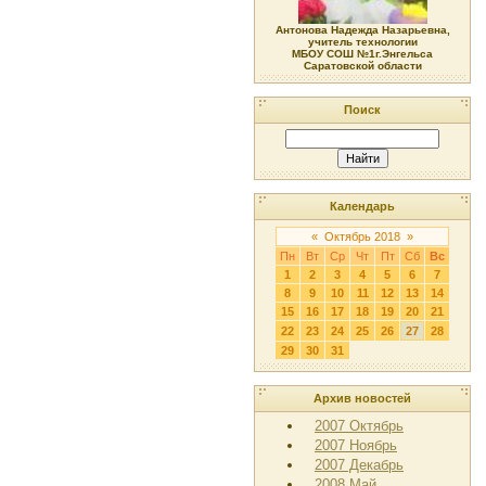
Антонова Надежда Назарьевна,
учитель технологии
МБОУ СОШ №1г.Энгельса
Саратовской области
Поиск
Календарь
«
Октябрь 2018
»
Пн
Вт
Ср
Чт
Пт
Сб
Вс
1
2
3
4
5
6
7
8
9
10
11
12
13
14
15
16
17
18
19
20
21
22
23
24
25
26
27
28
29
30
31
Архив новостей
2007 Октябрь
2007 Ноябрь
2007 Декабрь
2008 Май