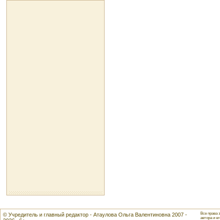
Все права 
© Учредитель и главный редактор - Атаулова Ольга Валентиновна 2007 -
автора и ег