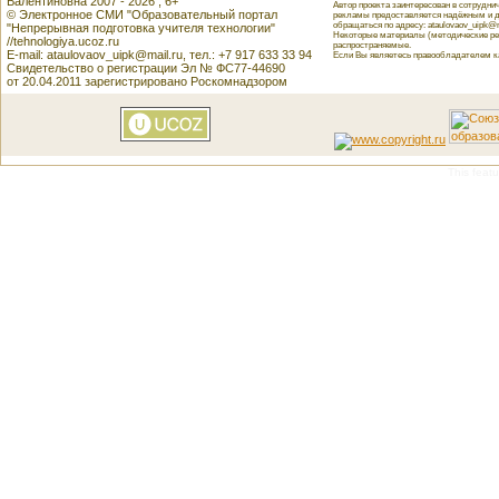
Валентиновна 2007 - 2026 , 6+
Автор проекта заинтересован в сотрудн
© Электронное СМИ "Образовательный портал
рекламы предоставляется надёжным и д
обращаться по адресу: ataulovaov_uipk@m
"Непрерывная подготовка учителя технологии"
Некоторые материалы (методические реко
//tehnologiya.ucoz.ru
распространяемые.
E-mail: ataulovaov_uipk@mail.ru, тел.: +7 917 633 33 94
Если Вы являетесь правообладателем как
Свидетельство о регистрации Эл № ФС77-44690
от 20.04.2011 зарегистрировано Роскомнадзором
This featu