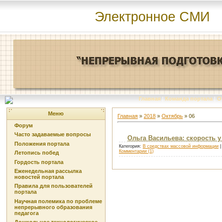
Электронное СМИ
Главная
|
Команда портала
|
О
Меню
Главная
»
2018
»
Октябрь
»
06
Форум
Часто задаваемые вопросы
Ольга Васильева: скорость 
Положения портала
Категория:
В средствах массовой информации
|
Комментарии (1)
Летопись побед
Гордость портала
Еженедельная рассылка
новостей портала
Правила для пользователей
портала
Научная полемика по проблеме
непрерывного образования
педагога