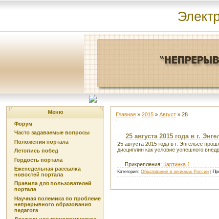
Элект
Меню
Главная
»
2015
»
Август
»
28
Форум
Часто задаваемые вопросы
25 августа 2015 года в г. Э
Положения портала
25 августа 2015 года в г. Энгельсе пр
дисциплин как условие успешного внед
Летопись побед
Гордость портала
Прикрепления:
Картинка 1
Еженедельная рассылка
Категория:
Образование в регионах России
| Пр
новостей портала
Правила для пользователей
портала
Научная полемика по проблеме
непрерывного образования
педагога