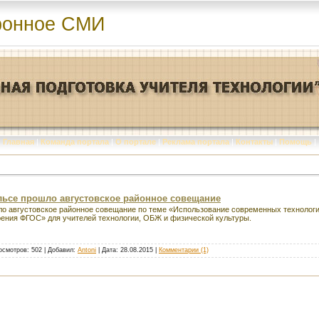
ронное СМИ
Главная
|
Команда портала
|
О портале
|
Реклама портала
|
Контакты
|
Помощь
|
нгельсе прошло августовское районное совещание
ошло августовское районное совещание по теме «Использование современных технолог
рения ФГОС» для учителей технологии, ОБЖ и физической культуры.
осмотров: 502 | Добавил:
Antoni
| Дата:
28.08.2015
|
Комментарии (1)