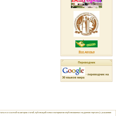
Все друзья
Переводчик
-
переводчик на
30 языков мира
ла и со ссылкой на авторов статей, публикаций и иных материалов опубликованных на данном портале (с указанием