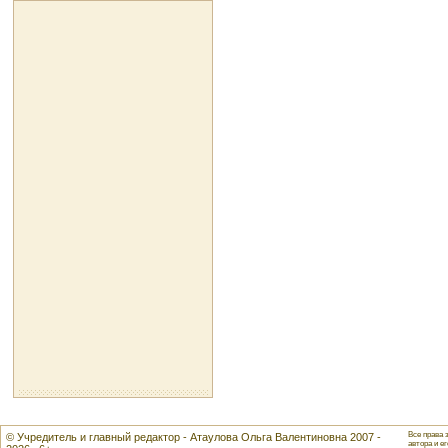
Все права 
© Учредитель и главный редактор - Атаулова Ольга Валентиновна 2007 -
автора и ег