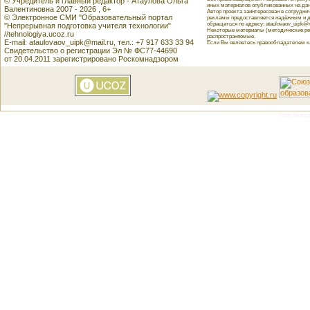
© Учредитель и главный редактор - Атаулова Ольга
иных материалов опубликованных на данн
Валентиновна 2007 - 2026 , 6+
Автор проекта заинтересован в сотрудн
© Электронное СМИ "Образовательный портал
рекламы предоставляется надёжным и д
обращаться по адресу: ataulovaov_uipk@m
"Непрерывная подготовка учителя технологии"
Некоторые материалы (методические реко
//tehnologiya.ucoz.ru
распространяемые.
E-mail: ataulovaov_uipk@mail.ru, тел.: +7 917 633 33 94
Если Вы являетесь правообладателем как
Свидетельство о регистрации Эл № ФС77-44690
от 20.04.2011 зарегистрировано Роскомнадзором
This featu