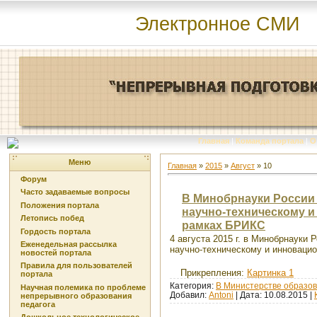
Электронное СМИ
Главная
|
Команда портала
|
О
Меню
Главная
»
2015
»
Август
»
10
Форум
Часто задаваемые вопросы
В Минобрнауки России 
Положения портала
научно-техническому и
Летопись побед
рамках БРИКС
Гордость портала
4 августа 2015 г. в Минобрнауки 
Еженедельная рассылка
научно-техническому и инноваци
новостей портала
Правила для пользователей
Прикрепления:
Картинка 1
портала
Категория:
В Министерстве образов
Научная полемика по проблеме
Добавил:
Antoni
| Дата:
10.08.2015
|
непрерывного образования
педагога