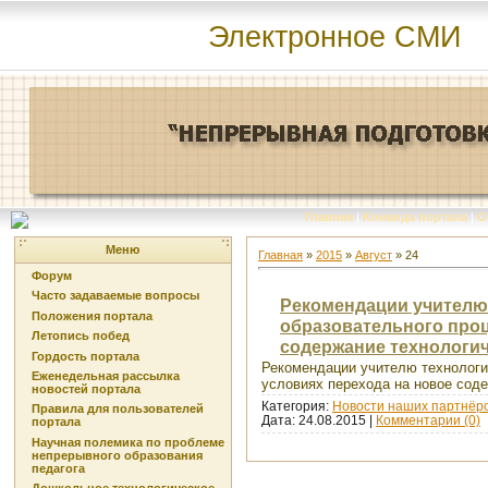
Электронное СМИ
Главная
|
Команда портала
|
О
Меню
Главная
»
2015
»
Август
»
24
Форум
Часто задаваемые вопросы
Рекомендации учителю
Положения портала
образовательного проц
Летопись побед
содержание технологи
Гордость портала
Рекомендации учителю технологии
Еженедельная рассылка
условиях перехода на новое сод
новостей портала
Категория:
Новости наших партнёр
Правила для пользователей
Дата:
24.08.2015
|
Комментарии (0)
портала
Научная полемика по проблеме
непрерывного образования
педагога