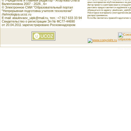
© Учредитель и главный редактор - Атаулова Ольга
иных материалов опубликованных на данн
Валентиновна 2007 - 2026 , 6+
Автор проекта заинтересован в сотрудн
© Электронное СМИ "Образовательный портал
рекламы предоставляется надёжным и д
обращаться по адресу: ataulovaov_uipk@m
"Непрерывная подготовка учителя технологии"
Некоторые материалы (методические реко
//tehnologiya.ucoz.ru
распространяемые.
E-mail: ataulovaov_uipk@mail.ru, тел.: +7 917 633 33 94
Если Вы являетесь правообладателем как
Свидетельство о регистрации Эл № ФС77-44690
от 20.04.2011 зарегистрировано Роскомнадзором
This featu