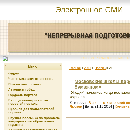
Электронное СМИ
Главная
|
Команда портала
|
О
Меню
Главная
»
2014
»
Ноябрь
»
21
Форум
Часто задаваемые вопросы
Московские школы пере
Положения портала
бумажному
Летопись побед
"Ягодки" начались когда все шко
Гордость портала
журнала
Еженедельная рассылка
Категория:
В средствах массовой 
новостей портала
Люсьен
| Дата:
21.11.2014
|
Коммента
Правила для пользователей
портала
Научная полемика по проблеме
непрерывного образования
педагога