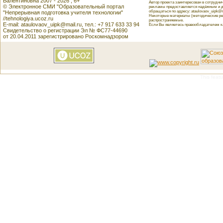
Валентиновна 2007 - 2026 , 6+
Автор проекта заинтересован в сотрудн
© Электронное СМИ "Образовательный портал
рекламы предоставляется надёжным и д
обращаться по адресу: ataulovaov_uipk@m
"Непрерывная подготовка учителя технологии"
Некоторые материалы (методические реко
//tehnologiya.ucoz.ru
распространяемые.
E-mail: ataulovaov_uipk@mail.ru, тел.: +7 917 633 33 94
Если Вы являетесь правообладателем как
Свидетельство о регистрации Эл № ФС77-44690
от 20.04.2011 зарегистрировано Роскомнадзором
This featu