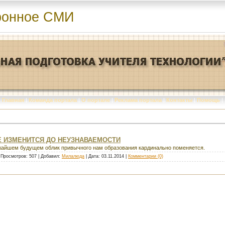
ронное СМИ
Главная
|
Команда портала
|
О портале
|
Реклама портала
|
Контакты
|
Помощь
|
Е ИЗМЕНИТСЯ ДО НЕУЗНАВАЕМОСТИ
ижайшем будущем облик привычного нам образования кардинально поменяется.
 Просмотров: 507 | Добавил:
Милалюда
| Дата:
03.11.2014
|
Комментарии (0)