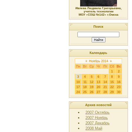
Ивлева Людмила Григорьевна,
учитель технологии
МОУ «СОШ №142» г.Омска
Поиск
Календарь
«
Ноябрь 2014
»
Пн
Вт
Ср
Чт
Пт
Сб
Вс
1
2
3
4
5
6
7
8
9
10
11
12
13
14
15
16
17
18
19
20
21
22
23
24
25
26
27
28
29
30
Архив новостей
2007 Октябрь
2007 Ноябрь
2007 Декабрь
2008 Май