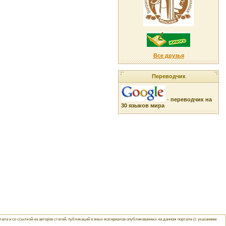
Все друзья
Переводчик
-
переводчик на
30 языков мира
ла и со ссылкой на авторов статей, публикаций и иных материалов опубликованных на данном портале (с указанием