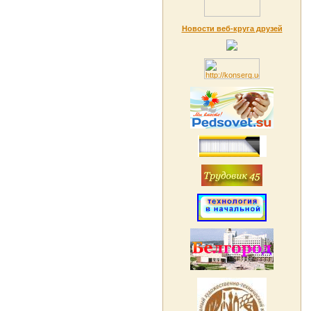
Новости веб-круга друзей