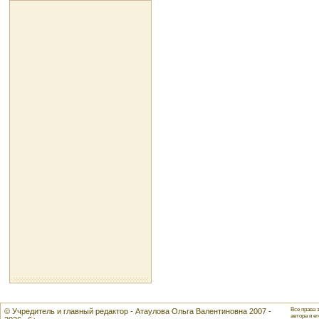
Все права 
© Учредитель и главный редактор - Атаулова Ольга Валентиновна 2007 -
автора и ег