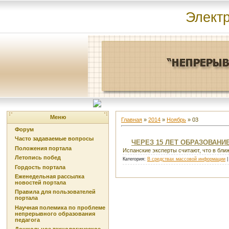
Элект
Меню
Главная
»
2014
»
Ноябрь
»
03
Форум
Часто задаваемые вопросы
ЧЕРЕЗ 15 ЛЕТ ОБРАЗОВАНИ
Положения портала
Испанские эксперты считают, что в бл
Летопись побед
Категория:
В средствах массовой информации
|
Гордость портала
Еженедельная рассылка
новостей портала
Правила для пользователей
портала
Научная полемика по проблеме
непрерывного образования
педагога