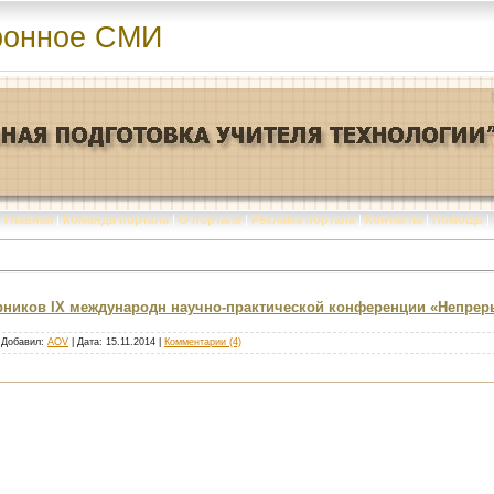
ронное СМИ
Главная
|
Команда портала
|
О портале
|
Реклама портала
|
Контакты
|
Помощь
|
рников IX международн научно-практической конференции «Непрер
| Добавил:
AOV
| Дата:
15.11.2014
|
Комментарии (4)