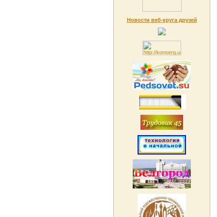
Новости веб-круга друзей