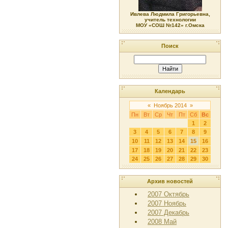
Ивлева Людмила Григорьевна,
учитель технологии
МОУ «СОШ №142» г.Омска
Поиск
Календарь
«
Ноябрь 2014
»
Пн
Вт
Ср
Чт
Пт
Сб
Вс
1
2
3
4
5
6
7
8
9
10
11
12
13
14
15
16
17
18
19
20
21
22
23
24
25
26
27
28
29
30
Архив новостей
2007 Октябрь
2007 Ноябрь
2007 Декабрь
2008 Май