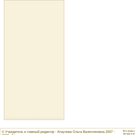
Все права 
© Учредитель и главный редактор - Атаулова Ольга Валентиновна 2007 -
автора и ег