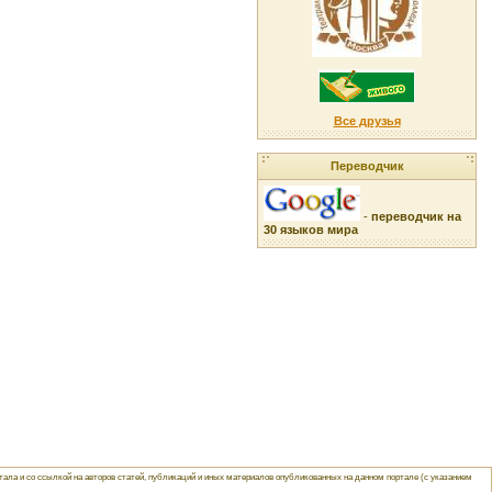
Все друзья
Переводчик
-
переводчик на
30 языков мира
ла и со ссылкой на авторов статей, публикаций и иных материалов опубликованных на данном портале (с указанием