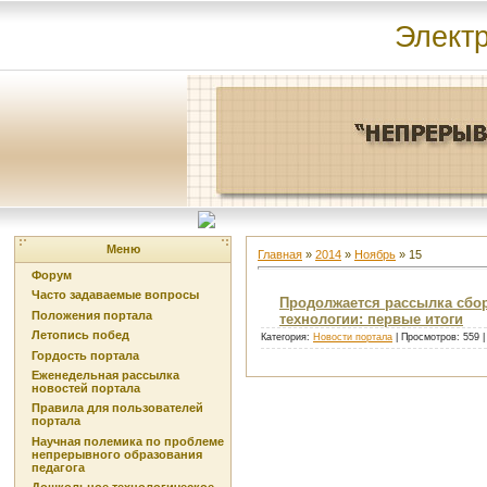
Элект
Меню
Главная
»
2014
»
Ноябрь
»
15
Форум
Часто задаваемые вопросы
Продолжается рассылка сбо
Положения портала
технологии: первые итоги
Летопись побед
Категория:
Новости портала
| Просмотров: 559 
Гордость портала
Еженедельная рассылка
новостей портала
Правила для пользователей
портала
Научная полемика по проблеме
непрерывного образования
педагога