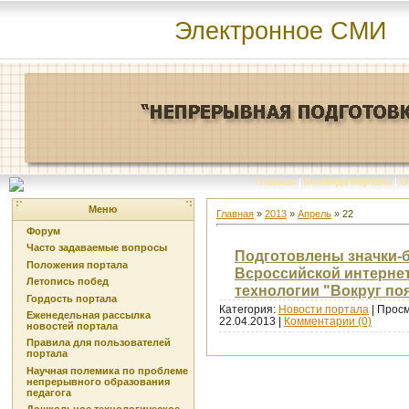
Электронное СМИ
Главная
|
Команда портала
|
О
Меню
Главная
»
2013
»
Апрель
»
22
Форум
Часто задаваемые вопросы
Подготовлены значки-б
Положения портала
Всроссийской интерне
Летопись побед
технологии "Вокруг по
Гордость портала
Категория:
Новости портала
| Просм
Еженедельная рассылка
22.04.2013
|
Комментарии (0)
новостей портала
Правила для пользователей
портала
Научная полемика по проблеме
непрерывного образования
педагога