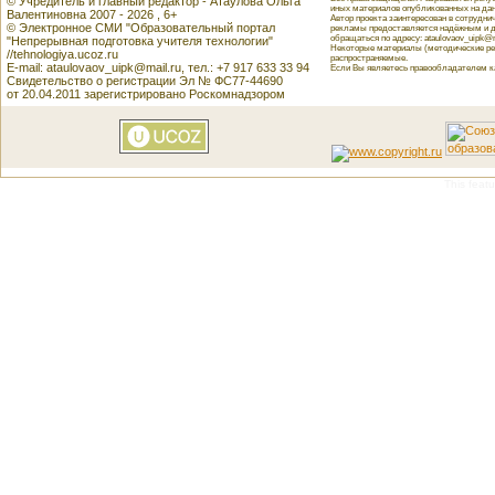
© Учредитель и главный редактор - Атаулова Ольга
иных материалов опубликованных на данн
Валентиновна 2007 - 2026 , 6+
Автор проекта заинтересован в сотрудн
© Электронное СМИ "Образовательный портал
рекламы предоставляется надёжным и д
обращаться по адресу: ataulovaov_uipk@m
"Непрерывная подготовка учителя технологии"
Некоторые материалы (методические реко
//tehnologiya.ucoz.ru
распространяемые.
E-mail: ataulovaov_uipk@mail.ru, тел.: +7 917 633 33 94
Если Вы являетесь правообладателем как
Свидетельство о регистрации Эл № ФС77-44690
от 20.04.2011 зарегистрировано Роскомнадзором
This featu