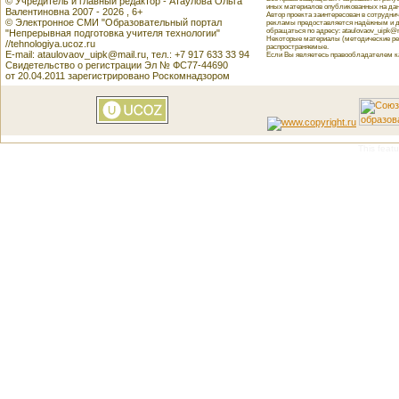
© Учредитель и главный редактор - Атаулова Ольга
иных материалов опубликованных на данн
Валентиновна 2007 - 2026 , 6+
Автор проекта заинтересован в сотрудн
© Электронное СМИ "Образовательный портал
рекламы предоставляется надёжным и д
обращаться по адресу: ataulovaov_uipk@m
"Непрерывная подготовка учителя технологии"
Некоторые материалы (методические реко
//tehnologiya.ucoz.ru
распространяемые.
E-mail: ataulovaov_uipk@mail.ru, тел.: +7 917 633 33 94
Если Вы являетесь правообладателем как
Свидетельство о регистрации Эл № ФС77-44690
от 20.04.2011 зарегистрировано Роскомнадзором
This featu