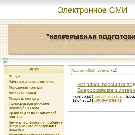
Электронное СМИ
Главная
|
Команда портала
|
О
Меню
Главная
»
2013
»
Апрель
»
12
Форум
Часто задаваемые вопросы
Началась рассылка по
Положения портала
Всероссийского интерн
Летопись побед
Категория:
Новости портала
| Просм
Гордость портала
12.04.2013
|
Комментарии (1)
Еженедельная рассылка
новостей портала
Правила для пользователей
портала
Научная полемика по проблеме
непрерывного образования
педагога