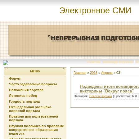
Электронное СМИ
Главная
|
Команда портала
|
О
Меню
Главная
»
2013
»
Апрель
»
03
Форум
Часто задаваемые вопросы
Подведены итоги командного
Положения портала
викторины "Вокруг пояса"
Летопись побед
Категория:
Новости портала
| Просмотров: 608 
Гордость портала
Еженедельная рассылка
новостей портала
Правила для пользователей
портала
Научная полемика по проблеме
непрерывного образования
педагога