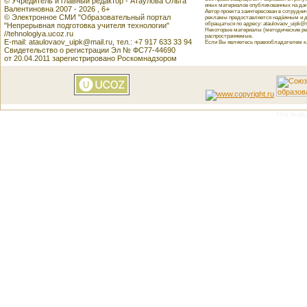
© Учредитель и главный редактор - Атаулова Ольга
иных материалов опубликованных на данн
Валентиновна 2007 - 2026 , 6+
Автор проекта заинтересован в сотрудн
© Электронное СМИ "Образовательный портал
рекламы предоставляется надёжным и д
обращаться по адресу: ataulovaov_uipk@m
"Непрерывная подготовка учителя технологии"
Некоторые материалы (методические реко
//tehnologiya.ucoz.ru
распространяемые.
E-mail: ataulovaov_uipk@mail.ru, тел.: +7 917 633 33 94
Если Вы являетесь правообладателем как
Свидетельство о регистрации Эл № ФС77-44690
от 20.04.2011 зарегистрировано Роскомнадзором
This featu