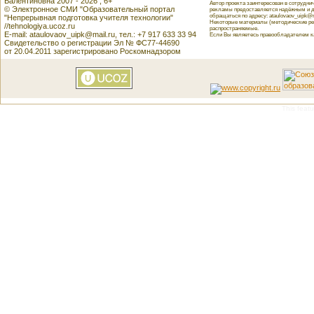
Валентиновна 2007 - 2026 , 6+
Автор проекта заинтересован в сотрудн
© Электронное СМИ "Образовательный портал
рекламы предоставляется надёжным и д
обращаться по адресу: ataulovaov_uipk@m
"Непрерывная подготовка учителя технологии"
Некоторые материалы (методические реко
//tehnologiya.ucoz.ru
распространяемые.
E-mail: ataulovaov_uipk@mail.ru, тел.: +7 917 633 33 94
Если Вы являетесь правообладателем как
Свидетельство о регистрации Эл № ФС77-44690
от 20.04.2011 зарегистрировано Роскомнадзором
This featu