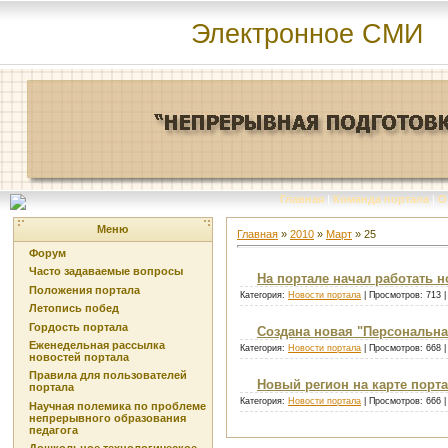
Электронное СМИ
Главная
|
Команда портала
|
О
Меню
Главная
»
2010
»
Март
»
25
Форум
Часто задаваемые вопросы
На портале начал работать 
Положения портала
Категория:
Новости портала
| Просмотров: 713 
Летопись побед
Гордость портала
Создана новая "Персональна
Еженедельная рассылка
Категория:
Новости портала
| Просмотров: 668 
новостей портала
Правила для пользователей
Новый регион на карте портал
портала
Категория:
Новости портала
| Просмотров: 666 
Научная полемика по проблеме
непрерывного образования
педагога