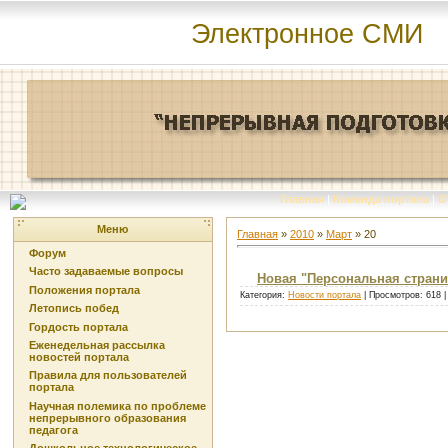
Электронное СМИ
Главная
|
Команда портала
|
О
Меню
Главная
»
2010
»
Март
»
20
Форум
Часто задаваемые вопросы
Новая "Персональная страни
Положения портала
Категория:
Новости портала
| Просмотров: 618 
Летопись побед
Гордость портала
Еженедельная рассылка
новостей портала
Правила для пользователей
портала
Научная полемика по проблеме
непрерывного образования
педагога