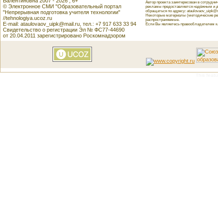
Валентиновна 2007 - 2026 , 6+
Автор проекта заинтересован в сотрудн
© Электронное СМИ "Образовательный портал
рекламы предоставляется надёжным и д
обращаться по адресу: ataulovaov_uipk@m
"Непрерывная подготовка учителя технологии"
Некоторые материалы (методические реко
//tehnologiya.ucoz.ru
распространяемые.
E-mail: ataulovaov_uipk@mail.ru, тел.: +7 917 633 33 94
Если Вы являетесь правообладателем как
Свидетельство о регистрации Эл № ФС77-44690
от 20.04.2011 зарегистрировано Роскомнадзором
This featu