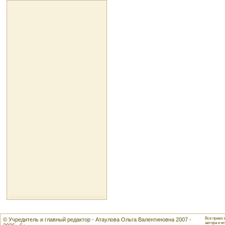
Все права 
© Учредитель и главный редактор - Атаулова Ольга Валентиновна 2007 -
автора и ег