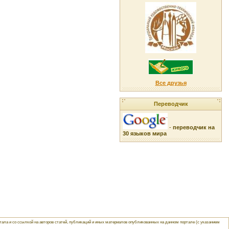
Все друзья
Переводчик
-
переводчик на
30 языков мира
ла и со ссылкой на авторов статей, публикаций и иных материалов опубликованных на данном портале (с указанием