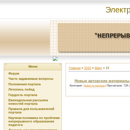
Элект
Меню
Главная
»
2010
»
Март
»
23
Форум
Часто задаваемые вопросы
Новые авторские материалы 
Положения портала
Категория:
Новости портала
| Просмотров: 728 
Летопись побед
Гордость портала
Еженедельная рассылка
новостей портала
Правила для пользователей
портала
Научная полемика по проблеме
непрерывного образования
педагога