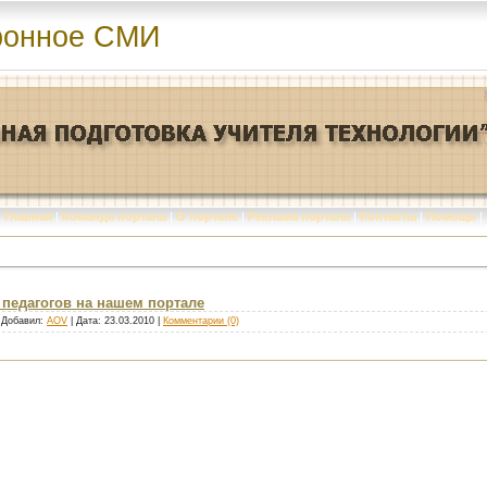
ронное СМИ
Главная
|
Команда портала
|
О портале
|
Реклама портала
|
Контакты
|
Помощь
|
педагогов на нашем портале
| Добавил:
AOV
| Дата:
23.03.2010
|
Комментарии (0)