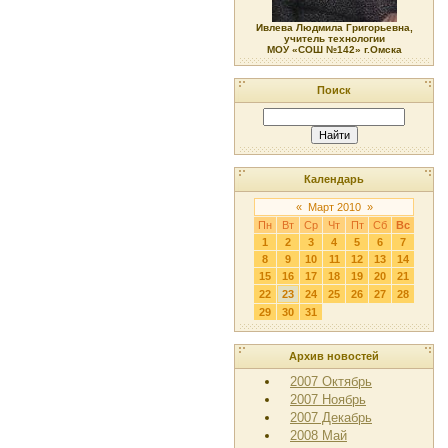
Ивлева Людмила Григорьевна,
учитель технологии
МОУ «СОШ №142» г.Омска
Поиск
Календарь
«
Март 2010
»
Пн
Вт
Ср
Чт
Пт
Сб
Вс
1
2
3
4
5
6
7
8
9
10
11
12
13
14
15
16
17
18
19
20
21
22
23
24
25
26
27
28
29
30
31
Архив новостей
2007 Октябрь
2007 Ноябрь
2007 Декабрь
2008 Май