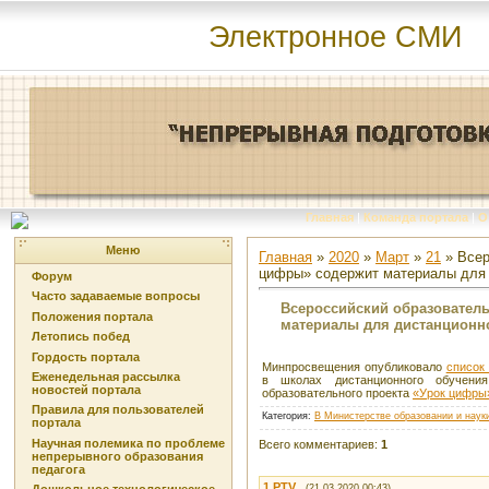
Электронное СМИ
Главная
|
Команда портала
|
О
Меню
Главная
»
2020
»
Март
»
21
» Всер
цифры» содержит материалы для 
Форум
Часто задаваемые вопросы
Всероссийский образовател
Положения портала
материалы для дистанционн
Летопись побед
Гордость портала
Минпросвещения опубликовало
список
Еженедельная рассылка
в школах дистанционного обучени
новостей портала
образовательного проекта
«Урок цифры
Правила для пользователей
Категория
:
В Министерстве образовании и наук
портала
Научная полемика по проблеме
Всего комментариев
:
1
непрерывного образования
педагога
1
PTV
(21.03.2020 00:43)