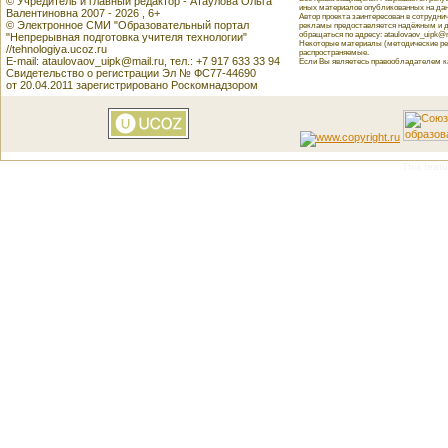
© Учредитель и главный редактор - Атаулова Ольга
иных материалов опубликованных на данн
Валентиновна 2007 - 2026 , 6+
Автор проекта заинтересован в сотрудн
© Электронное СМИ "Образовательный портал
рекламы предоставляется надёжным и д
обращаться по адресу: ataulovaov_uipk@m
"Непрерывная подготовка учителя технологии"
Некоторые материалы (методические реко
//tehnologiya.ucoz.ru
распространяемые.
E-mail: ataulovaov_uipk@mail.ru, тел.: +7 917 633 33 94
Если Вы являетесь правообладателем как
Свидетельство о регистрации Эл № ФС77-44690
от 20.04.2011 зарегистрировано Роскомнадзором
This featu