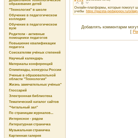
Дошкольное технологическое
0
образование детей
Онлайн-платформы, которые помогут шк
"Технология" в школе
учебы
https://gazeta-pedagogov.ru/onlajn-
Обучение в педагогическом
колледже
Обучение в педагогическом
Добавлять комментарии могут
вузе
[
Ре
Родители - активные
помощники педагогов
Повышение квалификации
педагога
Соискателям учёных степеней
Научный календарь
Материалы конференций
Олимпиады, конкурсы России
Ученые в образовательной
области "Технология"
Жизнь замечательных учёных"
Глоссарий
Электронная библиотека
Тематический каталог сайтов
"Читальный зал"
По страницам журналов...
Интересное - рядом
Литературная страничка
Музыкальная страничка
Картинная галерея