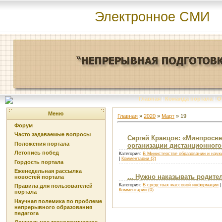
Электронное СМИ
Главная
|
Команда портала
|
О
Меню
Главная
»
2020
»
Март
»
19
Форум
Часто задаваемые вопросы
Сергей Кравцов: «Минпросв
Положения портала
организации дистанционного
Летопись побед
Категория:
В Министерстве образовании и наук
|
Комментарии (2)
Гордость портала
Еженедельная рассылка
... Нужно наказывать родите
новостей портала
Категория:
В средствах массовой информации
|
Правила для пользователей
Комментарии (0)
портала
Научная полемика по проблеме
непрерывного образования
педагога