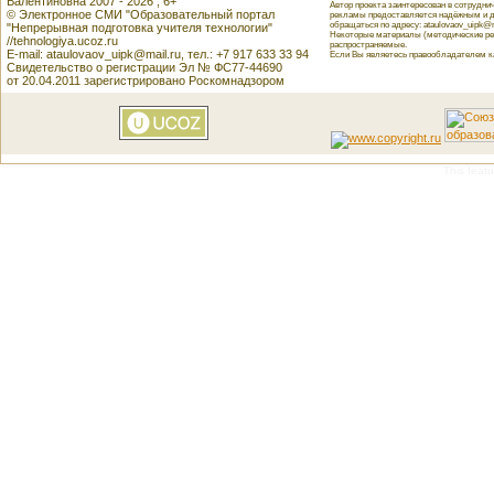
Валентиновна 2007 - 2026 , 6+
Автор проекта заинтересован в сотрудн
© Электронное СМИ "Образовательный портал
рекламы предоставляется надёжным и д
обращаться по адресу: ataulovaov_uipk@m
"Непрерывная подготовка учителя технологии"
Некоторые материалы (методические реко
//tehnologiya.ucoz.ru
распространяемые.
E-mail: ataulovaov_uipk@mail.ru, тел.: +7 917 633 33 94
Если Вы являетесь правообладателем как
Свидетельство о регистрации Эл № ФС77-44690
от 20.04.2011 зарегистрировано Роскомнадзором
This featu