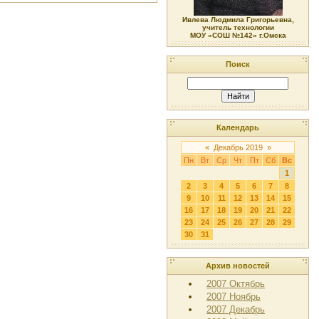
Ивлева Людмила Григорьевна,
учитель технологии
МОУ «СОШ №142» г.Омска
Поиск
Календарь
«
Декабрь 2019
»
Пн
Вт
Ср
Чт
Пт
Сб
Вс
1
2
3
4
5
6
7
8
9
10
11
12
13
14
15
16
17
18
19
20
21
22
23
24
25
26
27
28
29
30
31
Архив новостей
2007 Октябрь
2007 Ноябрь
2007 Декабрь