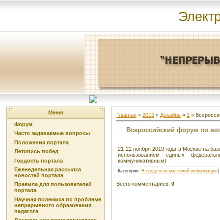
Элект
Меню
Главная
»
2019
»
Декабрь
»
1
» Всеросси
Форум
Всероссийский форум по воп
Часто задаваемые вопросы
Положения портала
21-22 ноября 2019 года в Москве на б
Летопись побед
использованием единых федеральн
Гордость портала
коммуникативным)
Еженедельная рассылка
Категория
:
В средствах массовой информации
новостей портала
Всего комментариев
:
0
Правила для пользователей
портала
Научная полемика по проблеме
непрерывного образования
педагога