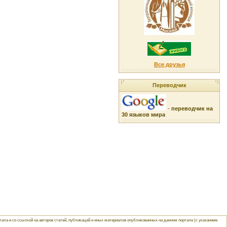
Все друзья
Переводчик
-
переводчик на
30 языков мира
ла и со ссылкой на авторов статей, публикаций и иных материалов опубликованных на данном портале (с указанием