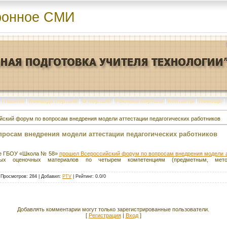
ронное СМИ
Главная
|
Команда портала
|
О портале
|
Реклама портала
|
Контакты
|
Помощь
|
йский форум по вопросам внедрения модели аттестации педагогических работников
росам внедрения модели аттестации педагогических работников
азе ГБОУ «Школа № 58»
прошел Всероссийский форум по вопросам внедрения модели а
ых оценочных материалов по четырем компетенциям (предметным, методич
|
Просмотров
: 284 |
Добавил
:
PTV
|
Рейтинг
:
0.0
/
0
Добавлять комментарии могут только зарегистрированные пользователи.
[
Регистрация
|
Вход
]