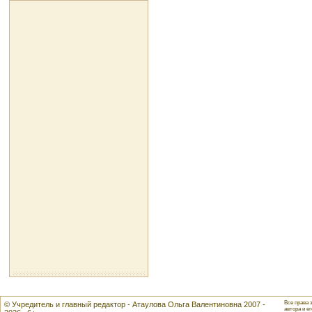
Все права 
© Учредитель и главный редактор - Атаулова Ольга Валентиновна 2007 -
автора и ег