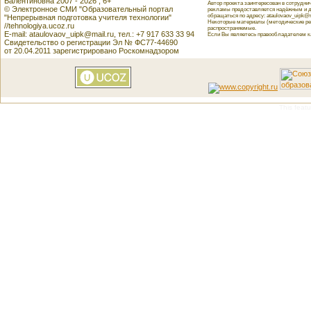
Валентиновна 2007 - 2026 , 6+
Автор проекта заинтересован в сотрудн
© Электронное СМИ "Образовательный портал
рекламы предоставляется надёжным и д
обращаться по адресу: ataulovaov_uipk@m
"Непрерывная подготовка учителя технологии"
Некоторые материалы (методические реко
//tehnologiya.ucoz.ru
распространяемые.
E-mail: ataulovaov_uipk@mail.ru, тел.: +7 917 633 33 94
Если Вы являетесь правообладателем как
Свидетельство о регистрации Эл № ФС77-44690
от 20.04.2011 зарегистрировано Роскомнадзором
This featu