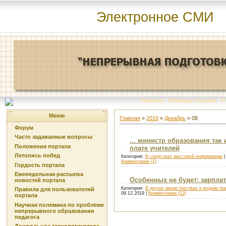
Электронное СМИ
Главная
|
Команда портала
|
О
Меню
Главная
»
2019
»
Декабрь
»
08
Форум
Часто задаваемые вопросы
... министр образования так 
Положения портала
плате учителей
Летопись побед
Категория:
В средствах массовой информации
|
Комментарии (1)
Гордость портала
Еженедельная рассылка
Особенных не будет: зарпла
новостей портала
Категория:
В других министерствах и ведомств
Правила для пользователей
08.12.2019
|
Комментарии (13)
портала
Научная полемика по проблеме
непрерывного образования
педагога