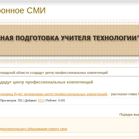
ронное СМИ
Главная
|
Команда портала
|
О портале
|
Реклама портала
|
Контакты
|
Помощь
|
нградской области создадут центр профессиональных компетенций
здадут центр профессиональных компетенций
ехнопарка будет организован центр профессиональных компетенций
, - рассказал глава
|
Просмотров
: 551 |
Добавил
:
PTV
|
Рейтинг
:
0.0
/
0
Порядок вы
дополнительного образования нового типа