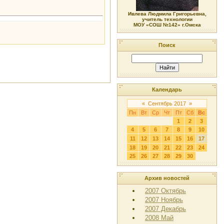
Ивлева Людмила Григорьевна,
учитель технологии
МОУ «СОШ №142» г.Омска
Поиск
Календарь
«
Сентябрь 2017
»
Пн
Вт
Ср
Чт
Пт
Сб
Вс
1
2
3
4
5
6
7
8
9
10
11
12
13
14
15
16
17
18
19
20
21
22
23
24
25
26
27
28
29
30
Архив новостей
2007 Октябрь
2007 Ноябрь
2007 Декабрь
2008 Май