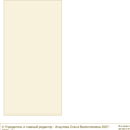
Все права 
© Учредитель и главный редактор - Атаулова Ольга Валентиновна 2007 -
автора и ег