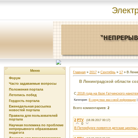
Элект
Меню
Главная
»
2017
»
Сентябрь
»
17
» В Лени
Форум
В Ленинградской области со
Часто задаваемые вопросы
Положения портала
С
2018 года на базе Гатчинского нанот
Летопись побед
Категория
:
В средствах массовой информации
Гордость портала
Еженедельная рассылка
Всего комментариев
:
2
новостей портала
Правила для пользователей
портала
2
PTV
(18.09.2017 00:17)
0
Научная полемика по проблеме
В Петербурге появятся детские центры 
непрерывного образования
педагога