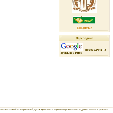
Все друзья
Переводчик
-
переводчик на
30 языков мира
ла и со ссылкой на авторов статей, публикаций и иных материалов опубликованных на данном портале (с указанием