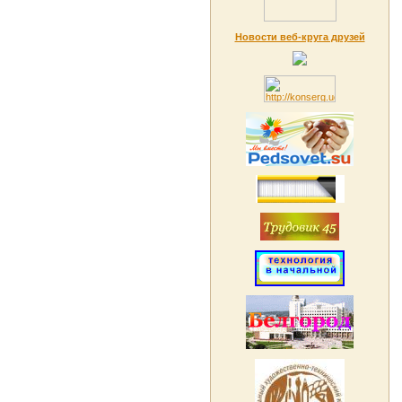
Новости веб-круга друзей