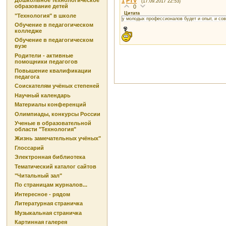
Дошкольное технологическое
1
PTV
(17.09.2017 22:53)
образование детей
0
Цитата
"Технология" в школе
у молодых профессионалов будет и опыт, и со
Обучение в педагогическом
колледже
Обучение в педагогическом
вузе
Родители - активные
помощники педагогов
Повышение квалификации
педагога
Соискателям учёных степеней
Научный календарь
Материалы конференций
Олимпиады, конкурсы России
Ученые в образовательной
области "Технология"
Жизнь замечательных учёных"
Глоссарий
Электронная библиотека
Тематический каталог сайтов
"Читальный зал"
По страницам журналов...
Интересное - рядом
Литературная страничка
Музыкальная страничка
Картинная галерея