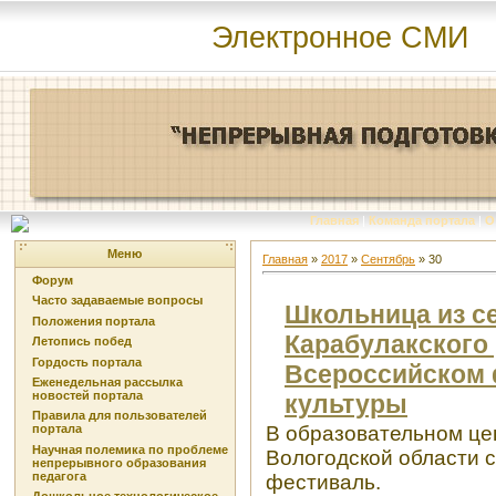
Электронное СМИ
Главная
|
Команда портала
|
О
Меню
Главная
»
2017
»
Сентябрь
»
30
Форум
Часто задаваемые вопросы
Школьница из се
Положения портала
Карабулакского
Летопись побед
Гордость портала
Всероссийском 
Еженедельная рассылка
новостей портала
культуры
Правила для пользователей
В образовательном ц
портала
Научная полемика по проблеме
Вологодской области с
непрерывного образования
педагога
фестиваль.