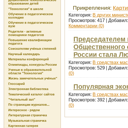
Дошкольное технологическое
образование детей
Прикрепления:
Карти
"Технология" в школе
Обучение в педагогическом
Категория:
В других минист
колледже
Просмотров: 417 | Добавил
Обучение в педагогическом
Комментарии (0)
вузе
Родители - активные
помощники педагогов
Председателем 
Повышение квалификации
педагога
Общественного 
Соискателям учёных степеней
России стала Л
Научный календарь
Материалы конференций
Категория:
В средствах ма
Олимпиады, конкурсы России
Просмотров: 529 | Добавил
Ученые в образовательной
(0)
области "Технология"
Жизнь замечательных учёных"
Глоссарий
Популярная эко
Электронная библиотека
Категория:
В средствах ма
Тематический каталог сайтов
Просмотров: 392 | Добавил
"Читальный зал"
(0)
По страницам журналов...
Интересное - рядом
Литературная страничка
Музыкальная страничка
Картинная галерея