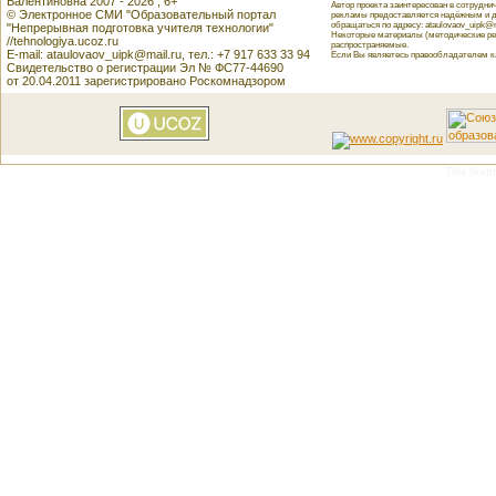
Валентиновна 2007 - 2026 , 6+
Автор проекта заинтересован в сотрудн
© Электронное СМИ "Образовательный портал
рекламы предоставляется надёжным и д
обращаться по адресу: ataulovaov_uipk@m
"Непрерывная подготовка учителя технологии"
Некоторые материалы (методические реко
//tehnologiya.ucoz.ru
распространяемые.
E-mail: ataulovaov_uipk@mail.ru, тел.: +7 917 633 33 94
Если Вы являетесь правообладателем как
Свидетельство о регистрации Эл № ФС77-44690
от 20.04.2011 зарегистрировано Роскомнадзором
This featu