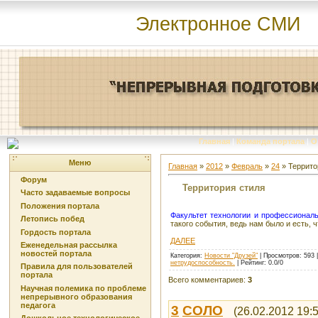
Электронное СМИ
Главная
|
Команда портала
|
О
Меню
Главная
»
2012
»
Февраль
»
24
» Террито
Форум
Территория стиля
Часто задаваемые вопросы
Положения портала
Факультет технологии и профессиональ
Летопись побед
такого события, ведь нам было и есть, ч
Гордость портала
ДАЛЕЕ
Еженедельная рассылка
новостей портала
Категория
:
Новости "Друзей"
|
Просмотров
: 593 
нетрудоспособность.
|
Рейтинг
:
0.0
/
0
Правила для пользователей
портала
Всего комментариев
:
3
Научная полемика по проблеме
непрерывного образования
педагога
3
СОЛО
(26.02.2012 19: