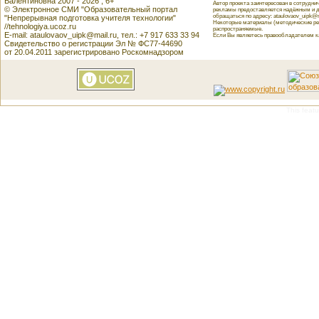
Валентиновна 2007 - 2026 , 6+
Автор проекта заинтересован в сотрудн
© Электронное СМИ "Образовательный портал
рекламы предоставляется надёжным и д
обращаться по адресу: ataulovaov_uipk@m
"Непрерывная подготовка учителя технологии"
Некоторые материалы (методические реко
//tehnologiya.ucoz.ru
распространяемые.
E-mail: ataulovaov_uipk@mail.ru, тел.: +7 917 633 33 94
Если Вы являетесь правообладателем как
Свидетельство о регистрации Эл № ФС77-44690
от 20.04.2011 зарегистрировано Роскомнадзором
This featu