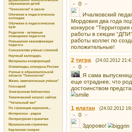
Дошкольное технологическое
0
образование детей
"Технология" в школе
Ичалковский педа
Обучение в педагогическом
колледже
Мордовия два года по
Обучение в педагогическом
конкурсе "Территория 
вузе
Родители - активные
работы в секции "ДПИ"
помощники педагогов
работы коллег по соз
Повышение квалификации
педагога
положительные!
Соискателям учёных степеней
Научный календарь
2
тигра
(24.02.2012 21:4
Материалы конференций
0
Олимпиады, конкурсы России
Ученые в образовательной
Я сама выпускница
области "Технология"
еще отраднее, что род
Жизнь замечательных учёных"
Глоссарий
достоинством предста
Электронная библиотека
Тематический каталог сайтов
"Читальный зал"
1
ялатан
(24.02.2012 19
По страницам журналов...
0
Интересное - рядом
Литературная страничка
Музыкальная страничка
Здорово!
Картинная галерея