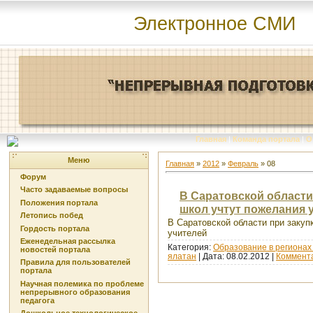
Электронное СМИ
Главная
|
Команда портала
|
О
Меню
Главная
»
2012
»
Февраль
»
08
Форум
Часто задаваемые вопросы
В Саратовской области
Положения портала
школ учтут пожелания 
Летопись побед
В Саратовской области при закуп
Гордость портала
учителей
Еженедельная рассылка
Категория:
Образование в регионах
новостей портала
ялатан
| Дата:
08.02.2012
|
Коммента
Правила для пользователей
портала
Научная полемика по проблеме
непрерывного образования
педагога