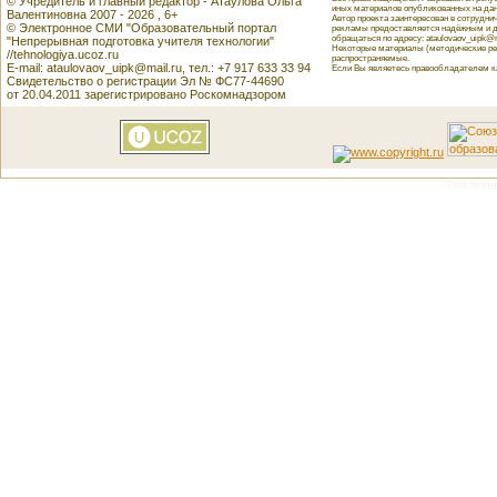
© Учредитель и главный редактор - Атаулова Ольга
иных материалов опубликованных на данн
Валентиновна 2007 - 2026 , 6+
Автор проекта заинтересован в сотрудн
© Электронное СМИ "Образовательный портал
рекламы предоставляется надёжным и д
обращаться по адресу: ataulovaov_uipk@m
"Непрерывная подготовка учителя технологии"
Некоторые материалы (методические реко
//tehnologiya.ucoz.ru
распространяемые.
E-mail: ataulovaov_uipk@mail.ru, тел.: +7 917 633 33 94
Если Вы являетесь правообладателем как
Свидетельство о регистрации Эл № ФС77-44690
от 20.04.2011 зарегистрировано Роскомнадзором
This featu