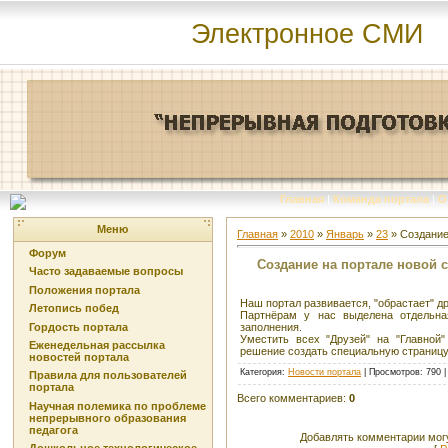
Электронное СМИ
Главная
|
Команда портала
|
О
Меню
Главная
»
2010
»
Январь
»
23
» Создание
Форум
Создание на портале новой 
Часто задаваемые вопросы
Положения портала
Наш портал развивается, "обрастает" д
Летопись побед
Партнёрам у нас выделена отдельн
Гордость портала
заполнения.
Уместить всех "Друзей" на "Главной"
Еженедельная рассылка
решение создать специальную страницу
новостей портала
Категория
:
Новости портала
|
Просмотров
: 790 
Правила для пользователей
портала
Всего комментариев
:
0
Научная полемика по проблеме
непрерывного образования
педагога
Добавлять комментарии могу