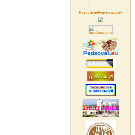
Новости веб-круга друзей