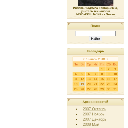
Ивлева Людмила Григорьевна,
учитель технологии
МОУ «СОШ №142» г.Омска
Поиск
Календарь
«
Январь 2010
»
Пн
Вт
Ср
Чт
Пт
Сб
Вс
1
2
3
4
5
6
7
8
9
10
11
12
13
14
15
16
17
18
19
20
21
22
23
24
25
26
27
28
29
30
31
Архив новостей
2007 Октябрь
2007 Ноябрь
2007 Декабрь
2008 Май