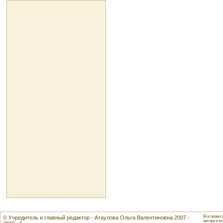
Все права 
© Учредитель и главный редактор - Атаулова Ольга Валентиновна 2007 -
автора и ег