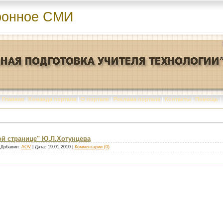
ронное СМИ
Главная
|
Команда портала
|
О портале
|
Реклама портала
|
Контакты
|
Помощь
|
ой странице" Ю.Л.Хотунцева
| Добавил:
AOV
| Дата:
19.01.2010
|
Комментарии (0)