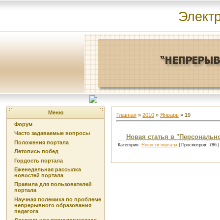
Элект
Меню
Главная
»
2010
»
Январь
»
19
Форум
Часто задаваемые вопросы
Новая статья в "Персональн
Положения портала
Категория:
Новости портала
| Просмотров: 786 
Летопись побед
Гордость портала
Еженедельная рассылка
новостей портала
Правила для пользователей
портала
Научная полемика по проблеме
непрерывного образования
педагога