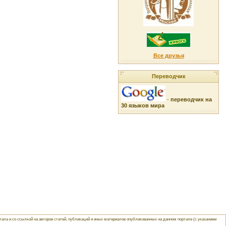
Все друзья
Переводчик
-
переводчик на
30 языков мира
ла и со ссылкой на авторов статей, публикаций и иных материалов опубликованных на данном портале (с указанием