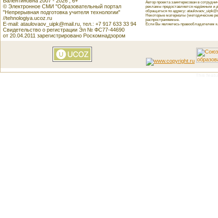
Валентиновна 2007 - 2026 , 6+
Автор проекта заинтересован в сотрудн
© Электронное СМИ "Образовательный портал
рекламы предоставляется надёжным и д
обращаться по адресу: ataulovaov_uipk@m
"Непрерывная подготовка учителя технологии"
Некоторые материалы (методические реко
//tehnologiya.ucoz.ru
распространяемые.
E-mail: ataulovaov_uipk@mail.ru, тел.: +7 917 633 33 94
Если Вы являетесь правообладателем как
Свидетельство о регистрации Эл № ФС77-44690
от 20.04.2011 зарегистрировано Роскомнадзором
This featu