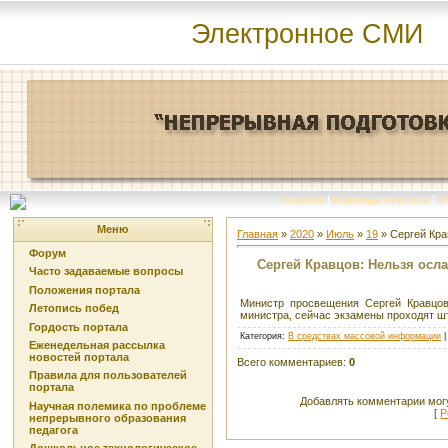
Электронное СМИ
Главная
|
Команда портала
|
О
Меню
Главная
»
2020
»
Июль
»
19
» Сергей Кра
Форум
Сергей Кравцов: Нельзя осла
Часто задаваемые вопросы
Положения портала
Министр просвещения Сергей Кравцо
Летопись побед
министра, сейчас экзамены проходят ш
Гордость портала
Категория
:
В средствах массовой информации
Еженедельная рассылка
новостей портала
Всего комментариев
:
0
Правила для пользователей
портала
Добавлять комментарии могу
Научная полемика по проблеме
[
Р
непрерывного образования
педагога