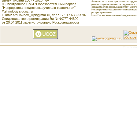
Валентиновна 2007 - 2026 , 6+
Автор проекта заинтересован в сотрудн
© Электронное СМИ "Образовательный портал
рекламы предоставляется надёжным и д
обращаться по адресу: ataulovaov_uipk@m
"Непрерывная подготовка учителя технологии"
Некоторые материалы (методические реко
//tehnologiya.ucoz.ru
распространяемые.
E-mail: ataulovaov_uipk@mail.ru, тел.: +7 917 633 33 94
Если Вы являетесь правообладателем как
Свидетельство о регистрации Эл № ФС77-44690
от 20.04.2011 зарегистрировано Роскомнадзором
This featu