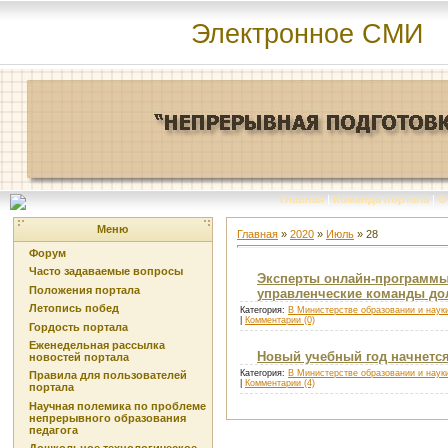
Электронное СМИ
Главная
|
Команда портала
|
О
Меню
Главная
»
2020
»
Июль
»
28
Форум
Часто задаваемые вопросы
Эксперты онлайн-программы 
Положения портала
управленческие команды до
Летопись побед
Категория:
В Министерстве образовании и наук
|
Комментарии (0)
Гордость портала
Еженедельная рассылка
Новый учебный год начнетс
новостей портала
Категория:
В Министерстве образовании и наук
Правила для пользователей
|
Комментарии (4)
портала
Научная полемика по проблеме
непрерывного образования
педагога