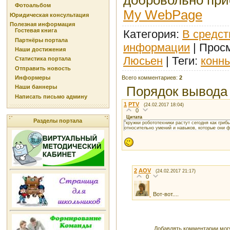
Фотоальбом
My WebPage
Юридическая консультация
Полезная информация
Гостевая книга
Категория
:
В средст
Партнёры портала
информации
|
Прос
Наши достижения
Люсьен
|
Теги
:
конн
Статистика портала
Отправить новость
Всего комментариев
:
2
Информеры
Наши баннеры
Порядок вывода
Написать письмо админу
1
PTV
(24.02.2017 18:04)
0
Цитата
Разделы портала
"кружки робототехники растут сегодня как гри
относительно умений и навыков, которые они 
2
AOV
(24.02.2017 21:17)
0
Вот-вот....
Добавлять комментарии могу