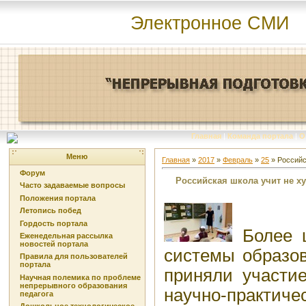
Электронное СМИ
Главная
|
Команда портала
|
О
Меню
Главная
»
2017
»
Февраль
»
25
» Российс
Форум
Российская школа учит не ху
Часто задаваемые вопросы
Положения портала
Летопись побед
Гордость портала
Более ш
Еженедельная рассылка
новостей портала
системы образов
Правила для пользователей
портала
приняли участи
Научная полемика по проблеме
непрерывного образования
научно-практ
педагога