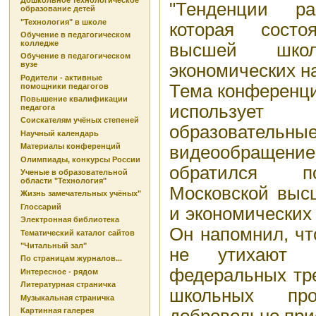
Дошкольное технологическое
"Тенденции ра
образование детей
"Технология" в школе
которая сост
Обучение в педагогическом
колледже
высшей шко
Обучение в педагогическом
вузе
экономических 
Родители - активные
Тема конференции
помощники педагогов
Повышение квалификации
используе
педагога
Соискателям учёных степеней
образователь
Научный календарь
Материалы конференций
видеообращение
Олимпиады, конкурсы России
обратился п
Ученые в образовательной
области "Технология"
Московской выс
Жизнь замечательных учёных"
Глоссарий
и экономических
Электронная библиотека
Он напомнил, чт
Тематический каталог сайтов
"Читальный зал"
не утихают 
По страницам журналов...
федеральных тр
Интересное - рядом
Литературная страничка
школьных пр
Музыкальная страничка
добровольно при
Картинная галерея