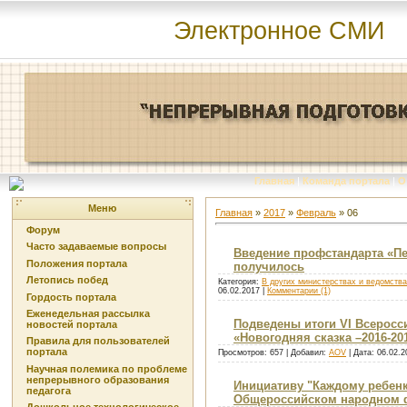
Электронное СМИ
Главная
|
Команда портала
|
О
Меню
Главная
»
2017
»
Февраль
»
06
Форум
Часто задаваемые вопросы
Введение профстандарта «Пе
Положения портала
получилось
Летопись побед
Категория:
В других министерствах и ведомств
06.02.2017
|
Комментарии (1)
Гордость портала
Еженедельная рассылка
Подведены итоги VI Всеросс
новостей портала
«Новогодняя сказка –2016-20
Правила для пользователей
портала
Просмотров: 657 | Добавил:
AOV
| Дата:
06.02.2
Научная полемика по проблеме
непрерывного образования
Инициативу "Каждому ребенк
педагога
Общероссийском народном 