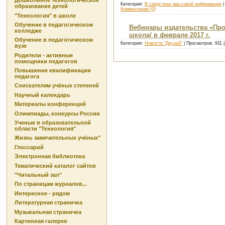
Дошкольное технологическое
Категория:
В средствах массовой информации
|
образование детей
Комментарии (0)
"Технология" в школе
Обучение в педагогическом
Вебинары издательства «Про
колледже
школа/ в феврале 2017 г.
Обучение в педагогическом
Категория:
Новости "Друзей"
| Просмотров: 911 
вузе
Родители - активные
помощники педагогов
Повышение квалификации
педагога
Соискателям учёных степеней
Научный календарь
Материалы конференций
Олимпиады, конкурсы России
Ученые в образовательной
области "Технология"
Жизнь замечательных учёных"
Глоссарий
Электронная библиотека
Тематический каталог сайтов
"Читальный зал"
По страницам журналов...
Интересное - рядом
Литературная страничка
Музыкальная страничка
Картинная галерея