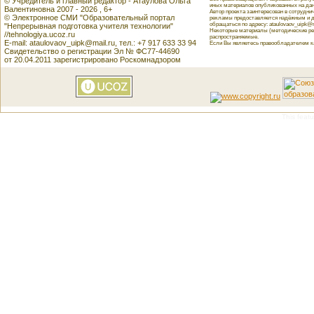
© Учредитель и главный редактор - Атаулова Ольга
иных материалов опубликованных на данн
Валентиновна 2007 - 2026 , 6+
Автор проекта заинтересован в сотрудн
© Электронное СМИ "Образовательный портал
рекламы предоставляется надёжным и д
обращаться по адресу: ataulovaov_uipk@m
"Непрерывная подготовка учителя технологии"
Некоторые материалы (методические реко
//tehnologiya.ucoz.ru
распространяемые.
E-mail: ataulovaov_uipk@mail.ru, тел.: +7 917 633 33 94
Если Вы являетесь правообладателем как
Свидетельство о регистрации Эл № ФС77-44690
от 20.04.2011 зарегистрировано Роскомнадзором
This featu