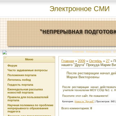
Электронное СМИ
Главная
|
Команда портала
|
О
Меню
Главная
»
2009
»
Октябрь
»
27
» П
нашего "Друга" Прокуда Марии В
Форум
Часто задаваемые вопросы
После реставрации начал дей
Положения портала
Марии Викторовны
Летопись побед
Гордость портала
После реставрации начал действовать
Еженедельная рассылка
учителя технологии МОУ СОШ №1 с. Но
новостей портала
Посетите этот сайт. Не пожалеете!
Правила для пользователей
портала
Категория
:
Новости "Друзей"
|
Просмотров
: 840 
Научная полемика по проблеме
Всего комментариев
:
0
непрерывного образования
педагога