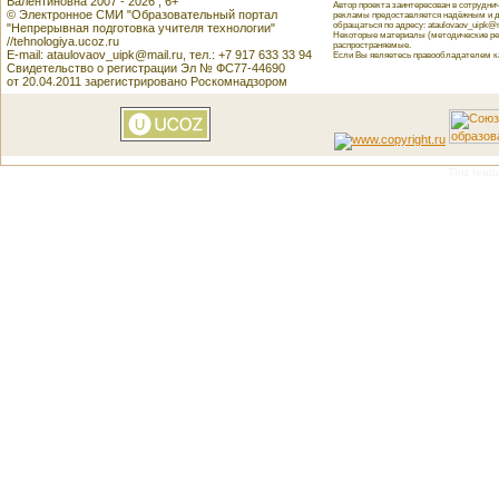
Валентиновна 2007 - 2026 , 6+
Автор проекта заинтересован в сотрудн
© Электронное СМИ "Образовательный портал
рекламы предоставляется надёжным и д
обращаться по адресу: ataulovaov_uipk@m
"Непрерывная подготовка учителя технологии"
Некоторые материалы (методические реко
//tehnologiya.ucoz.ru
распространяемые.
E-mail: ataulovaov_uipk@mail.ru, тел.: +7 917 633 33 94
Если Вы являетесь правообладателем как
Свидетельство о регистрации Эл № ФС77-44690
от 20.04.2011 зарегистрировано Роскомнадзором
This featu