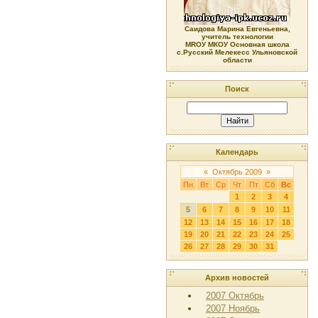
Саидова Марина Евгеньевна,
учитель технологии
МRОУ МКОУ Основная школа
с.Русский Мелекесс Ульяновской
области
Поиск
Календарь
«
Октябрь 2009
»
Пн
Вт
Ср
Чт
Пт
Сб
Вс
1
2
3
4
5
6
7
8
9
10
11
12
13
14
15
16
17
18
19
20
21
22
23
24
25
26
27
28
29
30
31
Архив новостей
2007 Октябрь
2007 Ноябрь