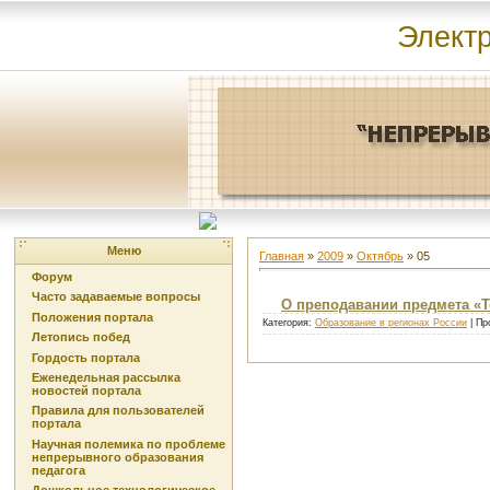
Элект
Меню
Главная
»
2009
»
Октябрь
»
05
Форум
Часто задаваемые вопросы
О преподавании предмета «Те
Положения портала
Категория:
Образование в регионах России
| Пр
Летопись побед
Гордость портала
Еженедельная рассылка
новостей портала
Правила для пользователей
портала
Научная полемика по проблеме
непрерывного образования
педагога