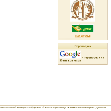
Все друзья
Переводчик
-
переводчик на
30 языков мира
ла и со ссылкой на авторов статей, публикаций и иных материалов опубликованных на данном портале (с указанием