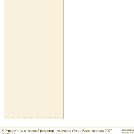
Все права 
© Учредитель и главный редактор - Атаулова Ольга Валентиновна 2007 -
автора и ег