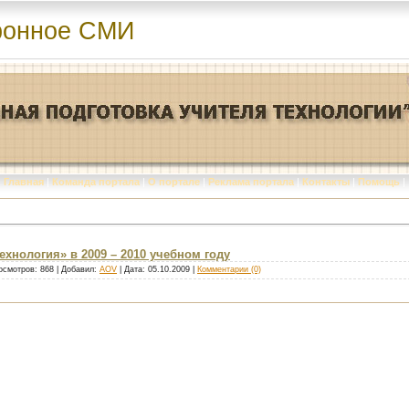
ронное СМИ
Главная
|
Команда портала
|
О портале
|
Реклама портала
|
Контакты
|
Помощь
|
хнология» в 2009 – 2010 учебном году
осмотров: 868 | Добавил:
AOV
| Дата:
05.10.2009
|
Комментарии (0)