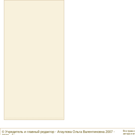
Все права 
© Учредитель и главный редактор - Атаулова Ольга Валентиновна 2007 -
автора и ег