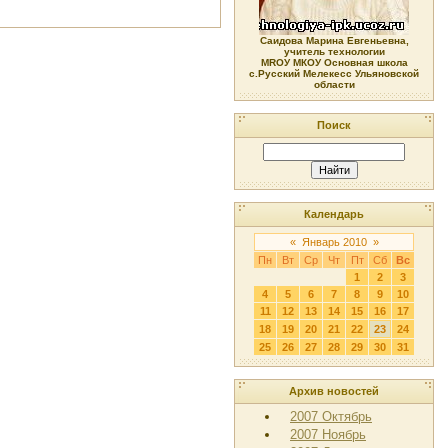
Саидова Марина Евгеньевна,
учитель технологии
МRОУ МКОУ Основная школа
с.Русский Мелекесс Ульяновской
области
Поиск
Календарь
«
Январь 2010
»
Пн
Вт
Ср
Чт
Пт
Сб
Вс
1
2
3
4
5
6
7
8
9
10
11
12
13
14
15
16
17
18
19
20
21
22
23
24
25
26
27
28
29
30
31
Архив новостей
2007 Октябрь
2007 Ноябрь