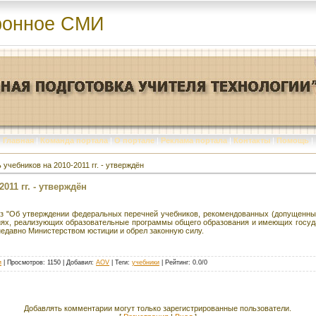
ронное СМИ
Главная
|
Команда портала
|
О портале
|
Реклама портала
|
Контакты
|
Помощь
|
учебников на 2010-2011 гг. - утверждён
011 гг. - утверждён
з "Об утверждении федеральных перечней учебников, рекомендованных (допущенны
иях, реализующих образовательные программы общего образования и имеющих госуда
недавно Министерством юстиции и обрел законную силу.
и
|
Просмотров
: 1150 |
Добавил
:
AOV
|
Теги
:
учебники
|
Рейтинг
:
0.0
/
0
Добавлять комментарии могут только зарегистрированные пользователи.