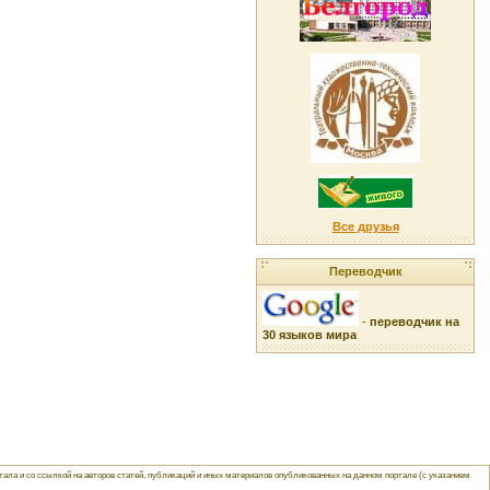
Все друзья
Переводчик
-
переводчик на
30 языков мира
ла и со ссылкой на авторов статей, публикаций и иных материалов опубликованных на данном портале (с указанием