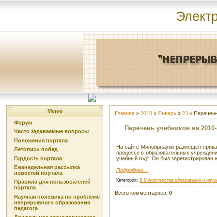
Элект
Меню
Главная
»
2010
»
Январь
»
23
» Перечень 
Форум
Перечень учебников на 2010-2
Часто задаваемые вопросы
Положения портала
На сайте Минобрнауки размещен прика
Летопись побед
процессе в образовательных учрежден
Гордость портала
учебный год". Он был зарегистрирован 
Еженедельная рассылка
Подробнее...
новостей портала
Категория
:
В Министерстве образовании и наук
Правила для пользователей
портала
Всего комментариев
:
0
Научная полемика по проблеме
непрерывного образования
педагога