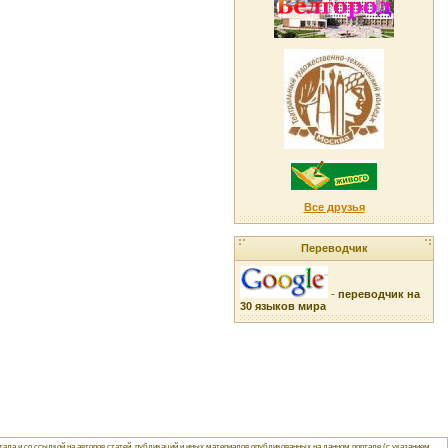
Все друзья
Переводчик
-
переводчик на
30 языков мира
ла и со ссылкой на авторов статей, публикаций и иных материалов опубликованных на данном портале (с указанием