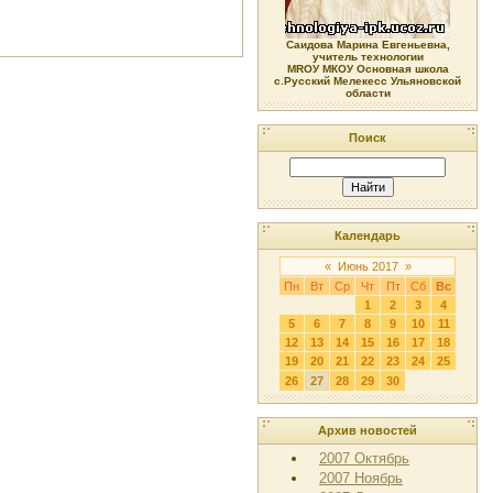
Саидова Марина Евгеньевна,
учитель технологии
МRОУ МКОУ Основная школа
с.Русский Мелекесс Ульяновской
области
Поиск
Календарь
«
Июнь 2017
»
Пн
Вт
Ср
Чт
Пт
Сб
Вс
1
2
3
4
5
6
7
8
9
10
11
12
13
14
15
16
17
18
19
20
21
22
23
24
25
26
27
28
29
30
Архив новостей
2007 Октябрь
2007 Ноябрь