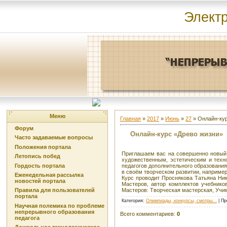
Элект
Меню
Главная
»
2017
»
Июнь
»
27
» Онлайн-кур
Форум
Онлайн-курс «Древо жизни»
Часто задаваемые вопросы
Положения портала
Приглашаем вас на совершенно новый
Летопись побед
художественным, эстетическим и техно
Гордость портала
педагогов дополнительного образования
в своём творческом развитии, например
Еженедельная рассылка
Курс проводит Проснякова Татьяна Ник
новостей портала
Мастеров, автор комплектов учебнико
Мастеров: Творческая мастерская, Учи
Правила для пользователей
портала
Категория
:
Олимпиады, конкурсы, смотры...
|
Пр
Научная полемика по проблеме
непрерывного образования
Всего комментариев
:
0
педагога