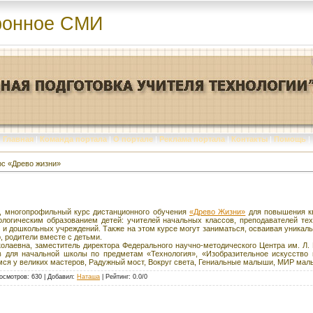
ронное СМИ
Главная
|
Команда портала
|
О портале
|
Реклама портала
|
Контакты
|
Помощь
|
с «Древо жизни»
, многопрофильный курс дистанционного обучения
«Древо Жизни»
для повышения к
логическим образованием детей: учителей начальных классов, преподавателей техн
 и дошкольных учреждений. Также на этом курсе могут заниматься, осваивая уникаль
, родители вместе с детьми.
олаевна, заместитель директора Федерального научно-методического Центра им. Л. 
в для начальной школы по предметам «Технология», «Изобразительное искусство 
мся у великих мастеров, Радужный мост, Вокруг света, Гениальные малыши, МИР мал
осмотров
: 630 |
Добавил
:
Наташа
|
Рейтинг
:
0.0
/
0