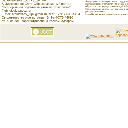
Валентиновна 2007 - 2026 , 6+
Автор проекта заинтересован в сотрудн
© Электронное СМИ "Образовательный портал
рекламы предоставляется надёжным и д
обращаться по адресу: ataulovaov_uipk@m
"Непрерывная подготовка учителя технологии"
Некоторые материалы (методические реко
//tehnologiya.ucoz.ru
распространяемые.
E-mail: ataulovaov_uipk@mail.ru, тел.: +7 917 633 33 94
Если Вы являетесь правообладателем как
Свидетельство о регистрации Эл № ФС77-44690
от 20.04.2011 зарегистрировано Роскомнадзором
This featu