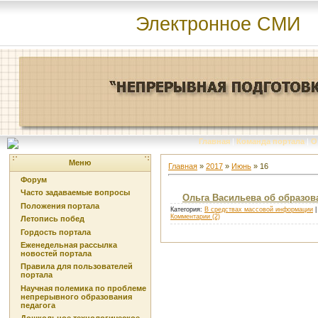
Электронное СМИ
Главная
|
Команда портала
|
О
Меню
Главная
»
2017
»
Июнь
»
16
Форум
Часто задаваемые вопросы
Ольга Васильева об образов
Положения портала
Категория:
В средствах массовой информации
|
Комментарии (2)
Летопись побед
Гордость портала
Еженедельная рассылка
новостей портала
Правила для пользователей
портала
Научная полемика по проблеме
непрерывного образования
педагога