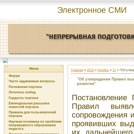
Электронное СМИ
Главная
|
Команда портала
|
О
Меню
Главная
»
2015
»
Ноябрь
»
21
» "Об утве
Форум
"Об утверждении Правил вы
Часто задаваемые вопросы
развития"
Положения портала
Летопись побед
Постановление 
Гордость портала
Еженедельная рассылка
Правил выявл
новостей портала
Правила для пользователей
сопровождения и
портала
проявивших выд
Научная полемика по проблеме
непрерывного образования
педагога
их дальнейшего