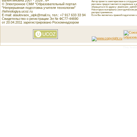
Валентиновна 2007 - 2026 , 6+
Автор проекта заинтересован в сотрудн
© Электронное СМИ "Образовательный портал
рекламы предоставляется надёжным и д
обращаться по адресу: ataulovaov_uipk@m
"Непрерывная подготовка учителя технологии"
Некоторые материалы (методические реко
//tehnologiya.ucoz.ru
распространяемые.
E-mail: ataulovaov_uipk@mail.ru, тел.: +7 917 633 33 94
Если Вы являетесь правообладателем как
Свидетельство о регистрации Эл № ФС77-44690
от 20.04.2011 зарегистрировано Роскомнадзором
This featu