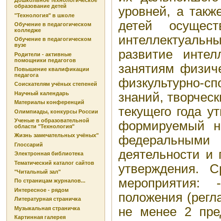
Дошкольное технологическое
образование детей
уровней, а так
"Технология" в школе
детей осущес
Обучение в педагогическом
колледже
интеллектуальны
Обучение в педагогическом
вузе
развитие интел
Родители - активные
помощники педагогов
занятиям физиче
Повышение квалификации
педагога
физкультурно-с
Соискателям учёных степеней
знаний, творчес
Научный календарь
Материалы конференций
текущего года у
Олимпиады, конкурсы России
Ученые в образовательной
формируемый на
области "Технология"
Жизнь замечательных учёных"
федеральными 
Глоссарий
деятельности и 
Электронная библиотека
Тематический каталог сайтов
утверждения. С
"Читальный зал"
мероприятия: 
По страницам журналов...
Интересное - рядом
положения (регл
Литературная страничка
не менее 2 пре
Музыкальная страничка
Картинная галерея