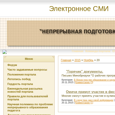
Электронное СМИ
Главная
|
Команда портала
|
О
Меню
Главная
»
2015
»
Ноябрь
»
20
Форум
Часто задаваемые вопросы
"Горячие" документы.
Положения портала
Письмо Минобрнауки "О рабочих прогр
Летопись побед
Категория:
В Министерстве образовании и наук
20.11.2015
|
Комментарии (3)
Гордость портала
Еженедельная рассылка
Омичи примут участие в фе
новостей портала
Многие смогут принять участие в кулин
Правила для пользователей
портала
Категория:
В средствах массовой информации
|
20.11.2015
|
Комментарии (1)
Научная полемика по проблеме
непрерывного образования
педагога