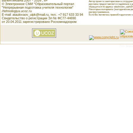
Валентиновна 2007 - 2026 , 6+
Автор проекта заинтересован в сотрудн
© Электронное СМИ "Образовательный портал
рекламы предоставляется надёжным и д
обращаться по адресу: ataulovaov_uipk@m
"Непрерывная подготовка учителя технологии"
Некоторые материалы (методические реко
//tehnologiya.ucoz.ru
распространяемые.
E-mail: ataulovaov_uipk@mail.ru, тел.: +7 917 633 33 94
Если Вы являетесь правообладателем как
Свидетельство о регистрации Эл № ФС77-44690
от 20.04.2011 зарегистрировано Роскомнадзором
This featu