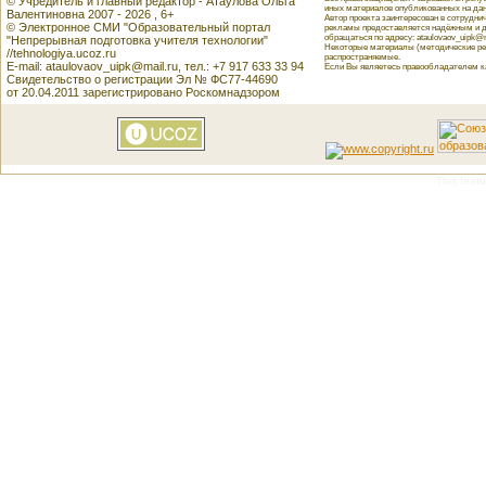
© Учредитель и главный редактор - Атаулова Ольга
иных материалов опубликованных на данн
Валентиновна 2007 - 2026 , 6+
Автор проекта заинтересован в сотрудн
© Электронное СМИ "Образовательный портал
рекламы предоставляется надёжным и д
обращаться по адресу: ataulovaov_uipk@m
"Непрерывная подготовка учителя технологии"
Некоторые материалы (методические реко
//tehnologiya.ucoz.ru
распространяемые.
E-mail: ataulovaov_uipk@mail.ru, тел.: +7 917 633 33 94
Если Вы являетесь правообладателем как
Свидетельство о регистрации Эл № ФС77-44690
от 20.04.2011 зарегистрировано Роскомнадзором
This featu