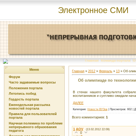
Электронное СМИ
Главная
|
Команда портала
|
О
Меню
Главная
»
2012
»
Февраль
»
13
» Об олим
Форум
Об олимпиаде по технологии 
Часто задаваемые вопросы
Положения портала
В стенах нашего факультета собрало
Летопись побед
воспитанников и суетливо ожидали нач
Гордость портала
ДАЛЕЕ
Еженедельная рассылка
новостей портала
Категория
:
Новости ВУЗов
|
Просмотров
: 602 |
Д
Правила для пользователей
Всего комментариев
:
1
портала
Научная полемика по проблеме
непрерывного образования
1
AOV
(13.02.2012 22:09)
педагога
0