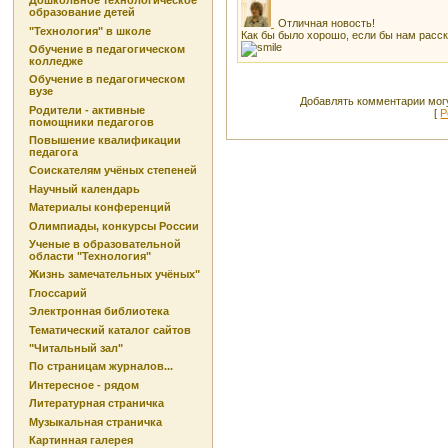
Дошкольное технологическое
образование детей
Отличная новость!
"Технология" в школе
Как бы было хорошо, если бы нам расска
Обучение в педагогическом
колледже
Обучение в педагогическом
вузе
Добавлять комментарии могу
Родители - активные
[
Р
помощники педагогов
Повышение квалификации
педагога
Соискателям учёных степеней
Научный календарь
Материалы конференций
Олимпиады, конкурсы России
Ученые в образовательной
области "Технология"
Жизнь замечательных учёных"
Глоссарий
Электронная библиотека
Тематический каталог сайтов
"Читальный зал"
По страницам журналов...
Интересное - рядом
Литературная страничка
Музыкальная страничка
Картинная галерея