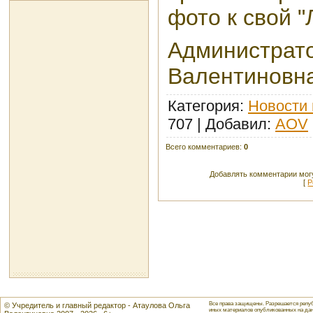
фото к свой "
Администрато
Валентинов
Категория
:
Новости 
707 |
Добавил
:
AOV
Всего комментариев
:
0
Добавлять комментарии могу
[
Р
Все права защищены. Разрешается репуб
© Учредитель и главный редактор - Атаулова Ольга
иных материалов опубликованных на данн