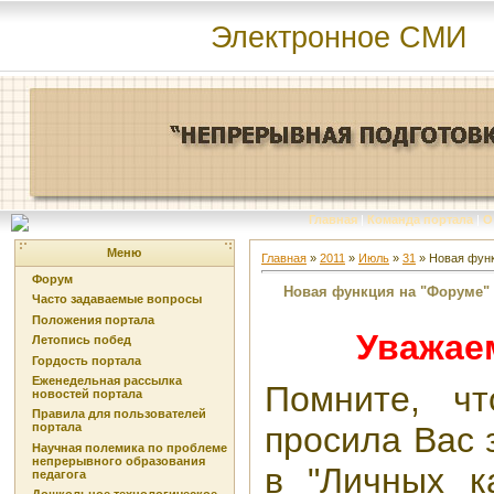
Электронное СМИ
Главная
|
Команда портала
|
О
Меню
Главная
»
2011
»
Июль
»
31
» Новая функ
Форум
Новая функция на "Форуме"
Часто задаваемые вопросы
Положения портала
Уважае
Летопись побед
Гордость портала
Еженедельная рассылка
Помните, ч
новостей портала
Правила для пользователей
просила Вас 
портала
Научная полемика по проблеме
непрерывного образования
в "Личных к
педагога