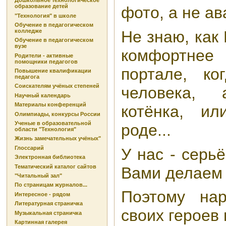
Дошкольное технологическое
образование детей
фото, а не ав
"Технология" в школе
Обучение в педагогическом
колледже
Не знаю, как
Обучение в педагогическом
вузе
комфортне
Родители - активные
помощники педагогов
портале, к
Повышение квалификации
педагога
Соискателям учёных степеней
человека,
Научный календарь
Материалы конференций
котёнка, и
Олимпиады, конкурсы России
Ученые в образовательной
роде...
области "Технология"
Жизнь замечательных учёных"
Глоссарий
У нас - серь
Электронная библиотека
Тематический каталог сайтов
Вами делаем 
"Читальный зал"
По страницам журналов...
Поэтому на
Интересное - рядом
Литературная страничка
своих героев в
Музыкальная страничка
Картинная галерея