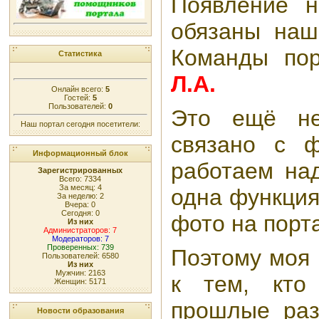
Появление 
обязаны наш
Команды по
Статистика
Л.А.
Онлайн всего:
5
Гостей:
5
Пользователей:
0
Это ещё не
Наш портал сегодня посетители:
связано с ф
Информационный блок
работаем на
Зарегистрированных
Всего: 7334
За месяц: 4
одна функция
За неделю: 2
Вчера: 0
Сегодня: 0
фото на порта
Из них
Администраторов: 7
Модераторов: 7
Проверенных: 739
Поэтому моя 
Пользователей: 6580
Из них
Мужчин: 2163
к тем, кто
Женщин: 5171
прошлые раз
Новости образования