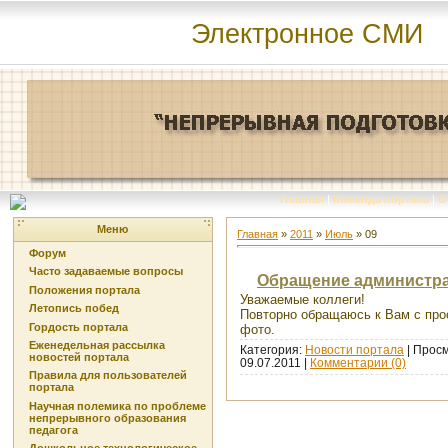
Электронное СМИ
Главная
|
Команда портала
|
О
Меню
Главная
»
2011
»
Июль
»
09
Форум
Часто задаваемые вопросы
Обращение администра
Положения портала
Уважаемые коллеги!
Летопись побед
Повторно обращаюсь к Вам с прос
Гордость портала
фото.
Еженедельная рассылка
Категория:
Новости портала
| Просм
новостей портала
09.07.2011
|
Комментарии (0)
Правила для пользователей
портала
Научная полемика по проблеме
непрерывного образования
педагога