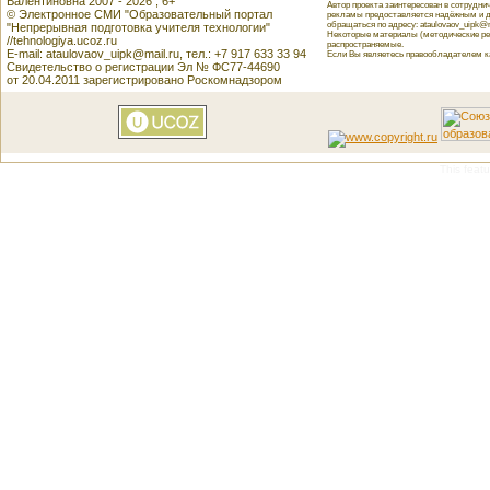
Валентиновна 2007 - 2026 , 6+
Автор проекта заинтересован в сотрудн
© Электронное СМИ "Образовательный портал
рекламы предоставляется надёжным и д
обращаться по адресу: ataulovaov_uipk@m
"Непрерывная подготовка учителя технологии"
Некоторые материалы (методические реко
//tehnologiya.ucoz.ru
распространяемые.
E-mail: ataulovaov_uipk@mail.ru, тел.: +7 917 633 33 94
Если Вы являетесь правообладателем как
Свидетельство о регистрации Эл № ФС77-44690
от 20.04.2011 зарегистрировано Роскомнадзором
This featu