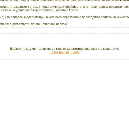
живать развитие сетевых педагогических сообществ и интерактивных педагогически
ности и на удаленных территориях", - добавил Путин.
тил, что вопросы модернизации школьного образования необходимо решать максималь
hodimo-peresmotret-sistemu-attestacii-uchitelej
0
Добавлять комментарии могут только зарегистрированные пользователи.
[
Регистрация
|
Вход
]