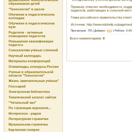
Дошкольное технологическое
образование детей
Премьер отметил необходимость поддер
"Технология" в школе
педагогов, работающих в сельской мест
Обучение в педагогическом
Глава российского правительства отме
колледже
Обучение в педагогическом
Источник: http://www.eduhelp.ru/page/neob
вузе
Просмотров
: 755 |
Добавил
:
AOV
|
Рейтинг
:
0.0
/
Родители - активные
помощники педагогов
Всего комментариев
:
0
Повышение квалификации
педагога
Соискателям учёных степеней
Научный календарь
Материалы конференций
Олимпиады, конкурсы России
Ученые в образовательной
области "Технология"
Жизнь замечательных учёных"
Глоссарий
Электронная библиотека
Тематический каталог сайтов
"Читальный зал"
По страницам журналов...
Интересное - рядом
Литературная страничка
Музыкальная страничка
Картинная галерея