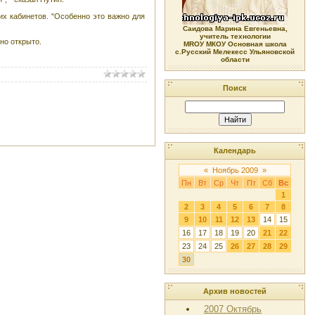
х кабинетов. "Особенно это важно для
Саидова Марина Евгеньевна,
учитель технологии
но открыто.
МRОУ МКОУ Основная школа
с.Русский Мелекесс Ульяновской
области
Поиск
Календарь
«
Ноябрь 2009
»
Пн
Вт
Ср
Чт
Пт
Сб
Вс
1
2
3
4
5
6
7
8
9
10
11
12
13
14
15
16
17
18
19
20
21
22
23
24
25
26
27
28
29
30
Архив новостей
2007 Октябрь