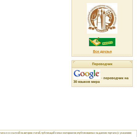
Все друзья
Переводчик
-
переводчик на
30 языков мира
ла и со ссылкой на авторов статей, публикаций и иных материалов опубликованных на данном портале (с указанием