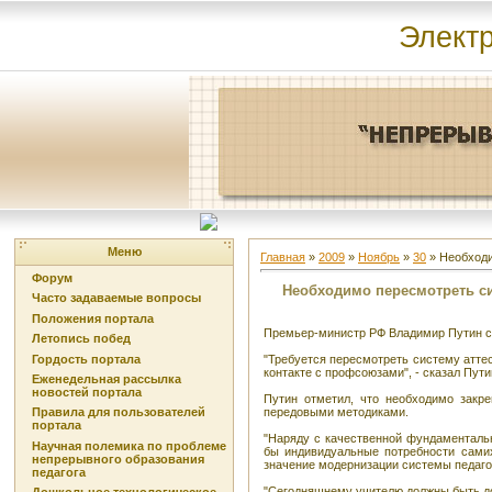
Элект
Меню
Главная
»
2009
»
Ноябрь
»
30
» Необходи
Форум
Необходимо пересмотреть си
Часто задаваемые вопросы
Положения портала
Премьер-министр РФ Владимир Путин сч
Летопись побед
Гордость портала
"Требуется пересмотреть систему аттес
контакте с профсоюзами", - сказал Пути
Еженедельная рассылка
новостей портала
Путин отметил, что необходимо закре
передовыми методиками.
Правила для пользователей
портала
"Наряду с качественной фундаменталь
Научная полемика по проблеме
бы индивидуальные потребности самих
непрерывного образования
значение модернизации системы педаго
педагога
"Сегодняшнему учителю должны быть дос