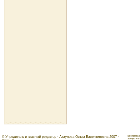
Все права 
© Учредитель и главный редактор - Атаулова Ольга Валентиновна 2007 -
автора и ег