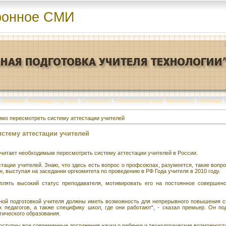
ронное СМИ
Главная
|
Команда портала
|
О портале
|
Реклама портала
|
Контакты
|
Помощь
|
мо пересмотреть систему аттестации учителей
стему аттестации учителей
итает необходимым пересмотреть систему аттестации учителей в России.
тации учителей. Знаю, что здесь есть вопрос о профсоюзах, разумеется, такие вопр
н, выступая на заседании оргкомитета по проведению в РФ Года учителя в 2010 году.
плять высокий статус преподавателя, мотивировать его на постоянное совершенс
ной подготовкой учителя должны иметь возможность для непрерывного повышения с
 педагогов, а также специфику школ, где они работают", - сказал премьер. Он по
гического образования.
тупны все современные достижения науки о ребенке и технологические возможности"