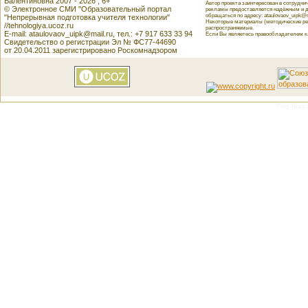
Валентиновна 2007 - 2026 , 6+
Автор проекта заинтересован в сотрудн
© Электронное СМИ "Образовательный портал
рекламы предоставляется надёжным и д
обращаться по адресу: ataulovaov_uipk@m
"Непрерывная подготовка учителя технологии"
Некоторые материалы (методические реко
//tehnologiya.ucoz.ru
распространяемые.
E-mail: ataulovaov_uipk@mail.ru, тел.: +7 917 633 33 94
Если Вы являетесь правообладателем как
Свидетельство о регистрации Эл № ФС77-44690
от 20.04.2011 зарегистрировано Роскомнадзором
This featu