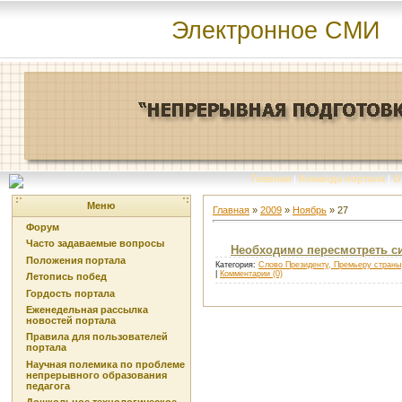
Электронное СМИ
Главная
|
Команда портала
|
О
Меню
Главная
»
2009
»
Ноябрь
»
27
Форум
Часто задаваемые вопросы
Необходимо пересмотреть си
Положения портала
Категория:
Слово Президенту, Премьеру страны
|
Комментарии (0)
Летопись побед
Гордость портала
Еженедельная рассылка
новостей портала
Правила для пользователей
портала
Научная полемика по проблеме
непрерывного образования
педагога