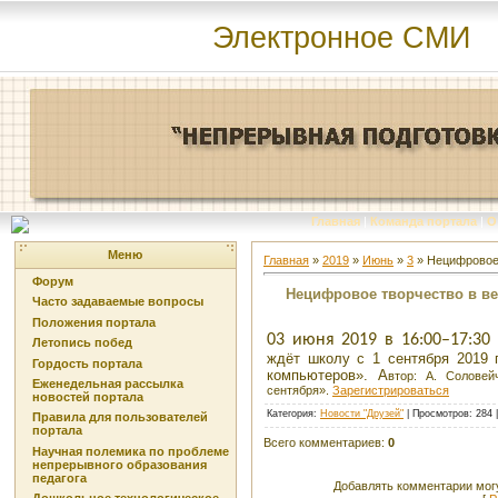
Электронное СМИ
Главная
|
Команда портала
|
О
Меню
Главная
»
2019
»
Июнь
»
3
» Нецифровое 
Форум
Нецифровое творчество в в
Часто задаваемые вопросы
Положения портала
03 июня 2019 в 16:00–17:3
Летопись побед
ждёт школу с 1 сентября 2019 
Гордость портала
компьютеров». А
втор: А. Солове
Еженедельная рассылка
сентября».
Зарегистрироваться
новостей портала
Категория
:
Новости "Друзей"
|
Просмотров
: 284 
Правила для пользователей
портала
Всего комментариев
:
0
Научная полемика по проблеме
непрерывного образования
педагога
Добавлять комментарии могу